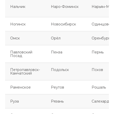
Нальчик
Наро-Фоминск
Нарьян-Мар
Ногинск
Новосибирск
Одинцово
Омск
Орёл
Оренбург
Павловский
Пенза
Пермь
Посад
Петропавловск-
Подольск
Псков
Камчатский
Раменское
Реутов
Рошаль
Руза
Рязань
Салехард