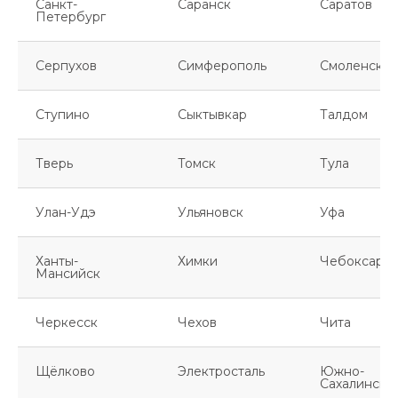
Санкт-
Саранск
Саратов
Петербург
Серпухов
Симферополь
Смоленск
Ступино
Сыктывкар
Талдом
Тверь
Томск
Тула
Улан-Удэ
Ульяновск
Уфа
Ханты-
Химки
Чебоксары
Мансийск
Черкесск
Чехов
Чита
Щёлково
Электросталь
Южно-
Сахалинск