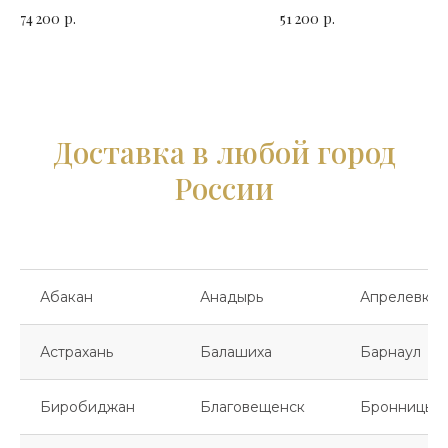
горизонтальный. Сорт гранита
горизонтальный. Сорт 
74 200
р.
51 200
р.
на выбор
на выбор
Доставка в любой город
России
Абакан
Анадырь
Апрелевка
Астрахань
Балашиха
Барнаул
Биробиджан
Благовещенск
Бронницы