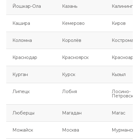
Йошкар-Ола
Казань
Калинингра
Кашира
Кемерово
Киров
Коломна
Королёв
Кострома
Краснодар
Красноярск
Красноарме
Курган
Курск
Кызыл
Липецк
Лобня
Лосино-
Петровский
Люберцы
Магадан
Магас
Можайск
Москва
Мурманск