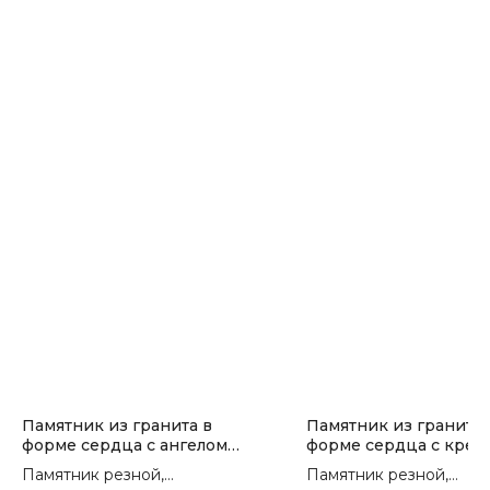
Памятник из гранита в
Памятник из гранита 
форме сердца с ангелом
форме сердца с крес
П-191
П-254
Памятник резной,
Памятник резной,