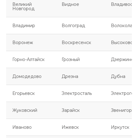
Великий
Видное
Владивосто
Новгород
Владимир
Волгоград
Волоколамс
Воронеж
Воскресенск
Высоковск
Горно-Алтайск
Грозный
Дзержинск
Домодедово
Дрезна
Дубна
Егорьевск
Электросталь
Электрогор
Жуковский
Зарайск
Звенигород
Иваново
Ижевск
Иркутск