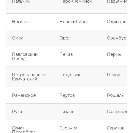
Нальчик
Наро-Фоминск
Нарьян-Мар
Ногинск
Новосибирск
Одинцово
Омск
Орёл
Оренбург
Павловский
Пенза
Пермь
Посад
Петропавловск-
Подольск
Псков
Камчатский
Раменское
Реутов
Рошаль
Руза
Рязань
Салехард
Санкт-
Саранск
Саратов
Петербург