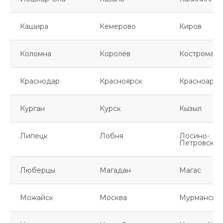
Кашира
Кемерово
Киров
Коломна
Королёв
Кострома
Краснодар
Красноярск
Красноарме
Курган
Курск
Кызыл
Липецк
Лобня
Лосино-
Петровский
Люберцы
Магадан
Магас
Можайск
Москва
Мурманск