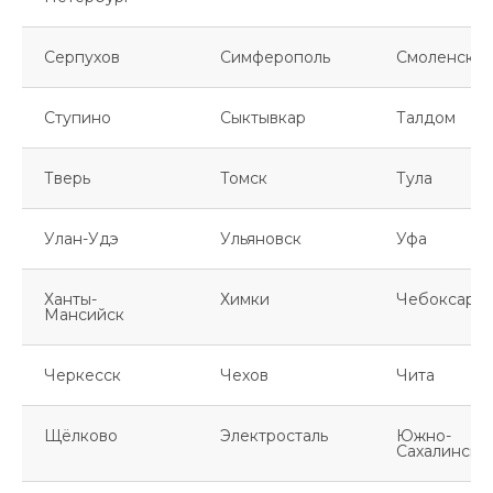
Серпухов
Симферополь
Смоленск
Ступино
Сыктывкар
Талдом
Тверь
Томск
Тула
Улан-Удэ
Ульяновск
Уфа
Ханты-
Химки
Чебоксары
Мансийск
Черкесск
Чехов
Чита
Щёлково
Электросталь
Южно-
Сахалинск