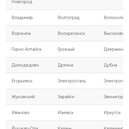
Новгород
Владимир
Волгоград
Волоколамс
Воронеж
Воскресенск
Высоковск
Горно-Алтайск
Грозный
Дзержинск
Домодедово
Дрезна
Дубна
Егорьевск
Электросталь
Электрогор
Жуковский
Зарайск
Звенигород
Иваново
Ижевск
Иркутск
Йошкар-Ола
Казань
Калинингра