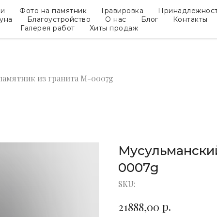
ки
Фото на памятник
Гравировка
Принадлежнос
гуна
Благоустройство
О нас
Блог
Контакты
Галерея работ
Хиты продаж
памятник из гранита M-0007g
Мусульманский
0007g
SKU:
р.
21888,00