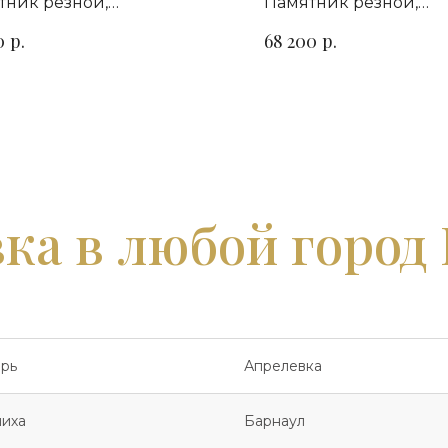
тник резной,
Памятник резной,
зонтальный. Сорт гранита
горизонтальный. Сор
р.
р.
0
68 200
ыбор
на выбор
ка в любой город
рь
Апрелевка
иха
Барнаул