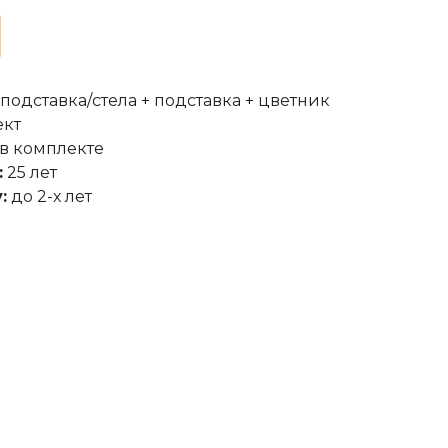
 подставка/стела + подставка + цветник
ект
в комплекте
:
25 лет
:
до 2-х лет