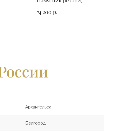
Памятник резной,
т гранита
горизонтальный. Сорт гранита
р.
74 200
на выбор
 России
Архангельск
Белгород