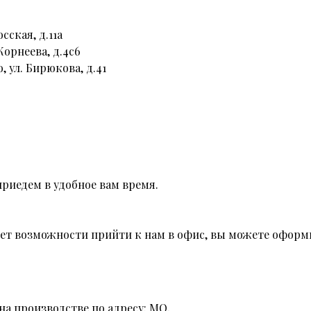
сская, д.11а
Корнеева, д.4с6
, ул. Бирюкова, д.41
риедем в удобное вам время.
 нет возможности прийти к нам в офис, вы можете оформи
на производстве по адресу: МО,