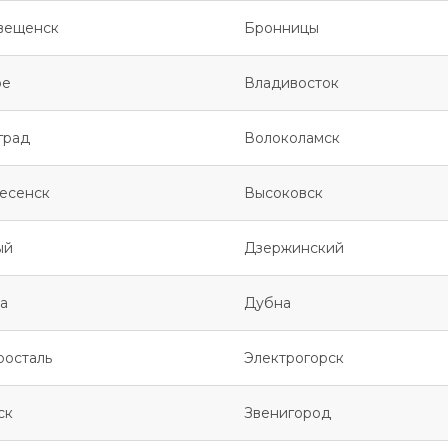
вещенск
Бронницы
ое
Владивосток
град
Волоколамск
есенск
Высоковск
ый
Дзержинский
а
Дубна
росталь
Электрогорск
ск
Звенигород