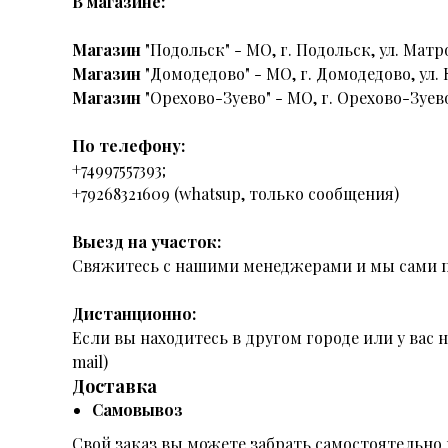
В магазине:
Магазин
"Подольск" - МО, г. Подольск, ул. Матро
Магазин
"Домодедово" - МО, г. Домодедово, ул. 
Магазин
"Орехово-Зуево" - МО, г. Орехово-Зуево
По телефону:
+74997557393;
+79268321609 (whatsup, только сообщения)
Выезд на участок:
Свяжитесь с нашими менеджерами и мы сами п
Дистанционно:
Если вы находитесь в другом городе или у вас
mail)
Доставка
Самовывоз
Свой заказ вы можете забрать самостоятельно 