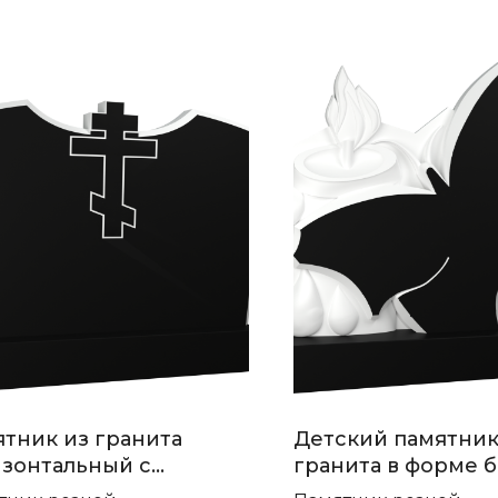
тник из гранита
Детский памятник
зонтальный с
гранита в форме 
том П-178
П-286