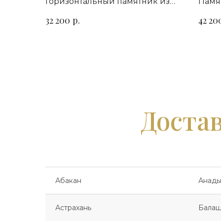
Горизонтальный памятник из
Памя
гранита для семейного
гори
р.
32 200
42 20
захоронения
на в
Достав
Абакан
Анады
Астрахань
Балаш