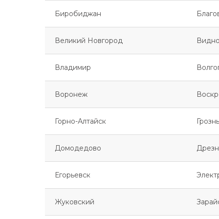
Биробиджан
Благо
Великий Новгород
Видн
Владимир
Волго
Воронеж
Воскр
Горно-Алтайск
Грозн
Домодедово
Дрезн
Егорьевск
Элект
Жуковский
Зарай