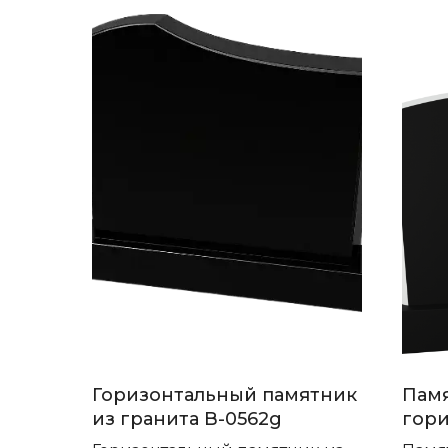
Горизонтальный памятник
Памя
из гранита B-0562g
гори
крес