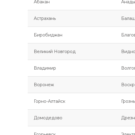
Абакан
Анады
Астрахань
Балаш
Биробиджан
Благо
Великий Новгород
Видн
Владимир
Волго
Воронеж
Воскр
Горно-Алтайск
Грозн
Домодедово
Дрезн
Егорьевск
Элект