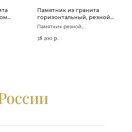
ита
Памятник из гранита
том
горизонтальный, резной
П-174
Памятник резной,
т гранита
горизонтальный. Сорт гранита
р.
38 200
на выбор
 России