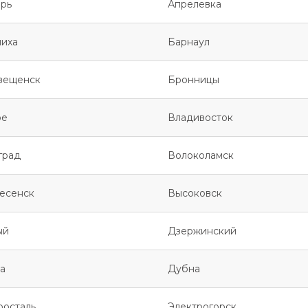
рь
Апрелевка
иха
Барнаул
вещенск
Бронницы
ое
Владивосток
град
Волоколамск
есенск
Высоковск
ый
Дзержинский
а
Дубна
росталь
Электрогорск