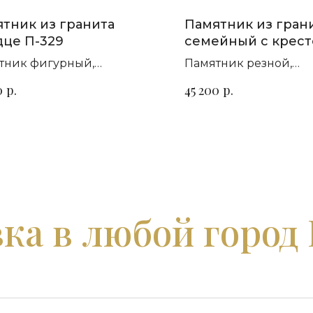
тник из гранита
Памятник из гран
це П-329
семейный с крес
П-450
тник фигурный,
Памятник резной,
зонтальный. Сорт гранита
горизонтальный. Сор
р.
р.
0
45 200
ыбор
на выбор
ка в любой город