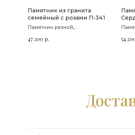
Памятник из гранита
Памя
семейный с розами П-341
Серд
Памятник резной,
Памя
горизонтальный. Сорт гранита
гори
р.
47 200
54 20
на выбор
на в
Достав