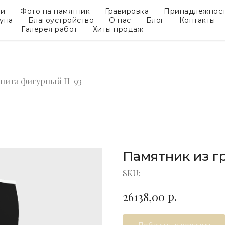
ки
Фото на памятник
Гравировка
Принадлежнос
гуна
Благоустройство
О нас
Блог
Контакты
Галерея работ
Хиты продаж
анита фигурный П-93
Памятник из г
SKU:
р.
26138,00