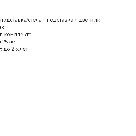
 подставка/стела + подставка + цветник
ект
в комплекте
:
25 лет
:
до 2-х лет