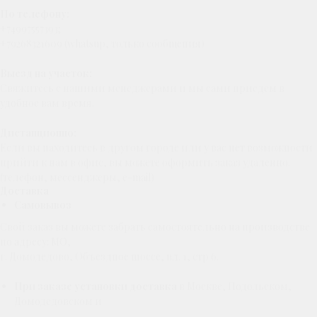
По телефону:
+74997557393;
+79268321609 (whatsup, только сообщения)
Выезд на участок:
Свяжитесь с нашими менеджерами и мы сами приедем в
удобное вам время.
Дистанционно:
Если вы находитесь в другом городе или у вас нет возможности
прийти к нам в офис, вы можете оформить заказ удаленно.
(телефон, мессенджеры, e-mail)
Доставка
Самовывоз
Свой заказ вы можете забрать самостоятельно на производстве
по адресу: МО,
г. Домодедово, Объездное шоссе, вл. 1, стр 6.
При заказе установки доставка
в Москве, Подольском,
Домодедовском и