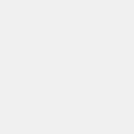
Ступино
Сыктывкар
Талдом
Тверь
Томск
Тула
Улан-Удэ
Ульяновск
Уфа
Ханты-
Химки
Чебоксары
Мансийск
Черкесск
Чехов
Чита
Щёлково
Электросталь
Южно-
Сахалинск
Ярославль
Яхрома