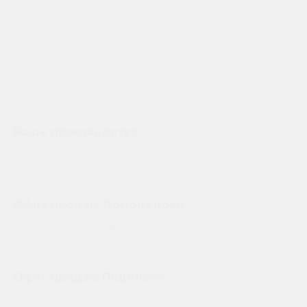
Наши контакты
Наше производство
МО, г.Домодедово
Объездное ш. вл.1с6
Офис продаж Домодедово
МО, г.Домодедово
ул. Корнеева, д.4с6
Офис продаж Подольск
МО, г.Подольск