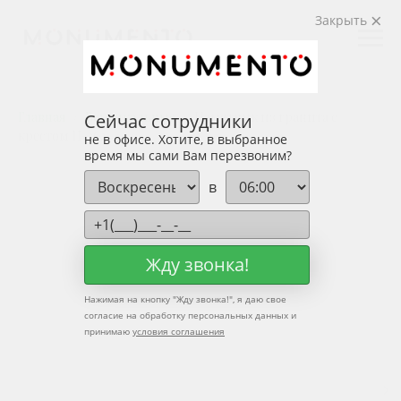
Закрыть
Главная
Вертикальные
Памятник из гранита с
Сейчас сотрудники
крестом П-362
не в офисе. Хотите, в выбранное
время мы сами Вам перезвоним?
в
Жду звонка!
Нажимая на кнопку "
Жду звонка!
", я даю свое
согласие на обработку персональных данных и
принимаю
условия соглашения