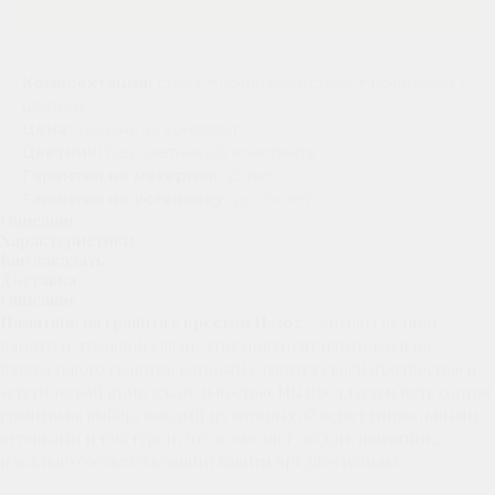
Добавить в корзину
Комплектация:
стела + подставка/стела + подставка +
цветник
Цена:
указана за комплект
Цветник:
без цветника/в комплекте
Гарантия на материал:
25 лет
Гарантия на установку:
до 2-х лет
Описание
Характеристики
Как заказать
Доставка
Описание
Памятник из гранита с крестом П-362
— символ вечной
памяти и духовной связи. Этот монумент изготовлен из
натурального гранита, который славится своей прочностью и
эстетической привлекательностью. Мы предлагаем пять сортов
гранита на выбор, каждый из которых обладает уникальными
оттенками и текстурой, что позволяет создать памятник,
идеально соответствующий вашим предпочтениям.