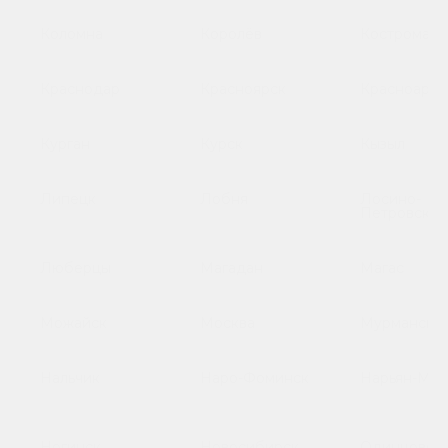
Коломна
Королёв
Кострома
Краснодар
Красноярск
Красноарме
Курган
Курск
Кызыл
Липецк
Лобня
Лосино-
Петровский
Люберцы
Магадан
Магас
Можайск
Москва
Мурманск
Нальчик
Наро-Фоминск
Нарьян-Мар
Ногинск
Новосибирск
Одинцово