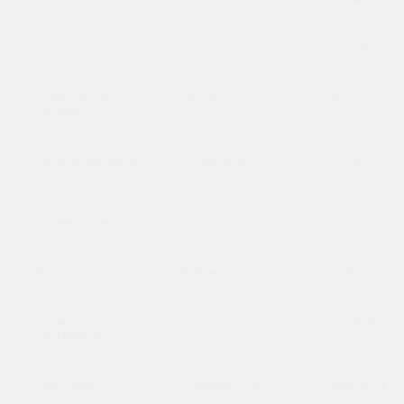
Омск
Орёл
Оренбург
Павловский
Пенза
Пермь
Посад
Петропавловск-
Подольск
Псков
Камчатский
Раменское
Реутов
Рошаль
Руза
Рязань
Салехард
Санкт-
Саранск
Саратов
Петербург
Серпухов
Симферополь
Смоленск