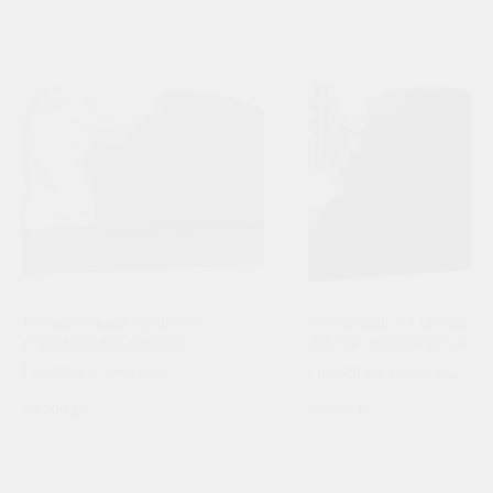
Памятник из гранита
Памятник из гранита 
горизонтальный со
двумя симметричным
скорбящим ангелом П-104
крестами и розами П-
Памятник резной,
Памятник резной,
горизонтальный. Сорт гранита
горизонтальный. Сорт 
69 200
р.
59 200
р.
на выбор
на выбор