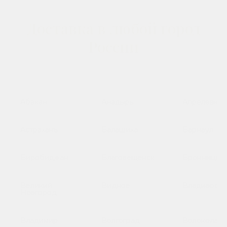
Доставка в любой город
России
Абакан
Анадырь
Апрелевка
Астрахань
Балашиха
Барнаул
Биробиджан
Благовещенск
Бронницы
Великий
Видное
Владивосто
Новгород
Владимир
Волгоград
Волоколамс