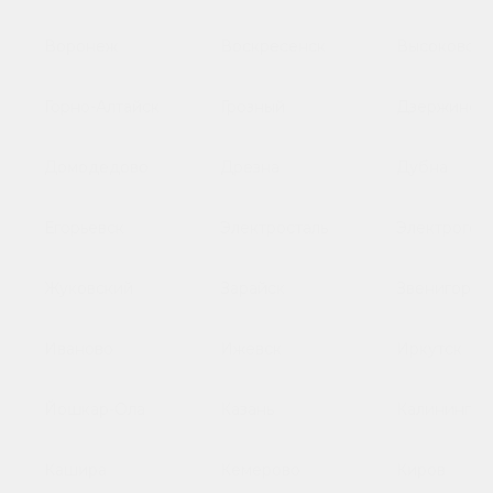
Воронеж
Воскресенск
Высоковск
Горно-Алтайск
Грозный
Дзержинск
Домодедово
Дрезна
Дубна
Егорьевск
Электросталь
Электрогор
Жуковский
Зарайск
Звенигород
Иваново
Ижевск
Иркутск
Йошкар-Ола
Казань
Калинингра
Кашира
Кемерово
Киров