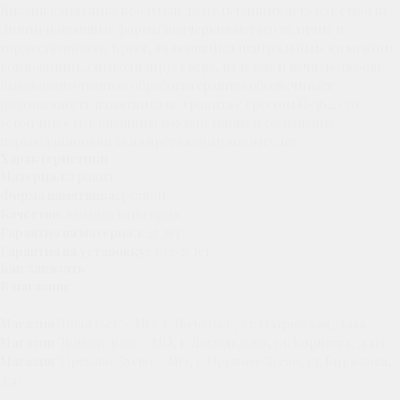
Дизайн памятника продуман до мельчайших деталей: строгие
линии и изящные формы подчеркивают его величие и
торжественность. Крест, являющийся центральным элементом
композиции, символизирует веру, надежду и вечную любовь.
Высококачественная обработка гранита обеспечивает
долговечность памятника из гранита с крестом П-362, его
устойчивость к внешним воздействиям и сохранение
первозданного вида на протяжении многих лет.
Характеристики
Материал:
гранит
Форма памятника:
резной
Качество:
высшая категория
Гарантия на материал:
25 лет
Гарантия на установку:
до 2-х лет
Как заказать
В магазине:
Магазин
"Подольск" - МО, г. Подольск, ул. Матросская, д.11а
Магазин
"Домодедово" - МО, г. Домодедово, ул. Корнеева, д.4с6
Магазин
"Орехово-Зуево" - МО, г. Орехово-Зуево, ул. Бирюкова,
д.41