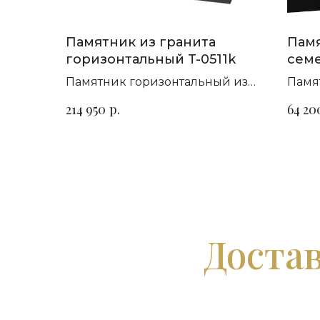
Памятник из гранита
Памя
горизонтальный T-0511k
семе
П-30
Памятник горизонтальный из
Памя
гранита габбро-диабаз и
гори
р.
214 950
64 20
цветок Урала
на в
Достав