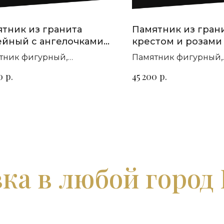
тник из гранита
Памятник из грани
йный с ангелочками
крестом и розами
5
тник фигурный,
Памятник фигурный,
зонтальный. Сорт гранита
горизонтальный. Сор
р.
р.
0
45 200
ыбор
на выбор
ка в любой город