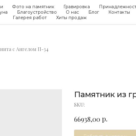
ки
Фото на памятник
Гравировка
Принадлежнос
гуна
Благоустройство
О нас
Блог
Контакты
Галерея работ
Хиты продаж
нита с Ангелом П-34
Памятник из г
SKU:
р.
66938,00