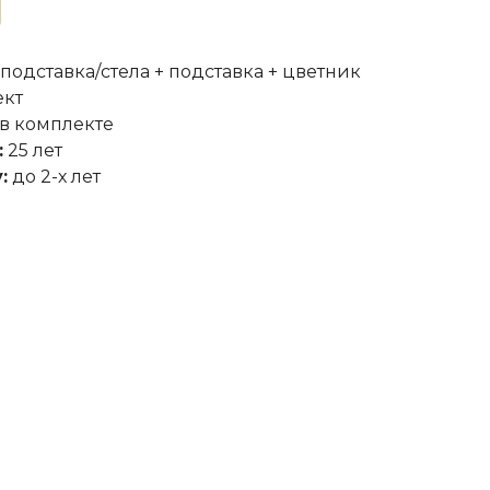
 подставка/стела + подставка + цветник
ект
в комплекте
:
25 лет
:
до 2-х лет