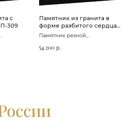
та с
Памятник из гранита в
 П-309
форме разбитого сердца
П-183
Памятник резной,
т гранита
горизонтальный. Сорт гранита
р.
54 200
на выбор
 России