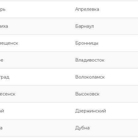
рь
Апрелевка
иха
Барнаул
вещенск
Бронницы
ое
Владивосток
град
Волоколамск
есенск
Высоковск
ый
Дзержинский
а
Дубна