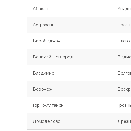
Абакан
Анады
Астрахань
Балаш
Биробиджан
Благо
Великий Новгород
Видн
Владимир
Волго
Воронеж
Воскр
Горно-Алтайск
Грозн
Домодедово
Дрезн