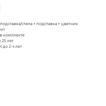
 подставка/стела + подставка + цветник
ект
в комплекте
:
25 лет
:
до 2-х лет