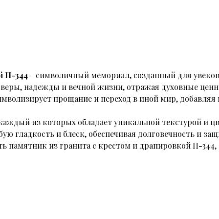
й П-344
- символичный мемориал, созданный для увекове
веры, надежды и вечной жизни, отражая духовные ценн
символизирует прощание и переход в иной мир, добавля
 каждый из которых обладает уникальной текстурой и ц
бую гладкость и блеск, обеспечивая долговечность и за
ь памятник из гранита с крестом и драпировкой П-344,