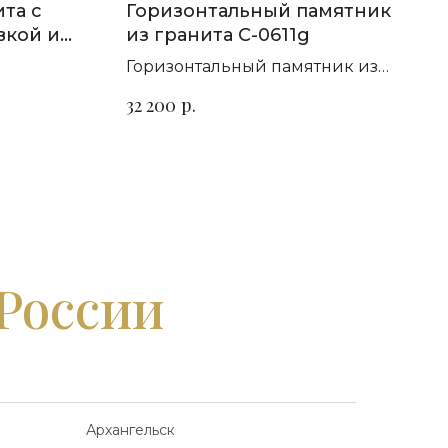
та с
Горизонтальный памятник
вкой и
из гранита C-0611g
Горизонтальный памятник из
т гранита
гранита для семейного
р.
32 200
захоронения
 России
Архангельск