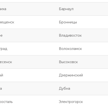
иха
Барнаул
вещенск
Бронницы
ое
Владивосток
град
Волоколамск
есенск
Высоковск
ый
Дзержинский
а
Дубна
росталь
Электрогорск