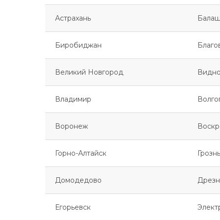
Астрахань
Балаш
Биробиджан
Благо
Великий Новгород
Видн
Владимир
Волго
Воронеж
Воскр
Горно-Алтайск
Грозн
Домодедово
Дрезн
Егорьевск
Элект