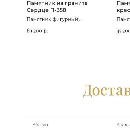
Памятник из гранита
Памя
Сердце П-358
крес
Памятник фигурный,
Памя
горизонтальный. Сорт гранита
гори
р.
69 200
45 20
на выбор
на в
Достав
Абакан
Анады