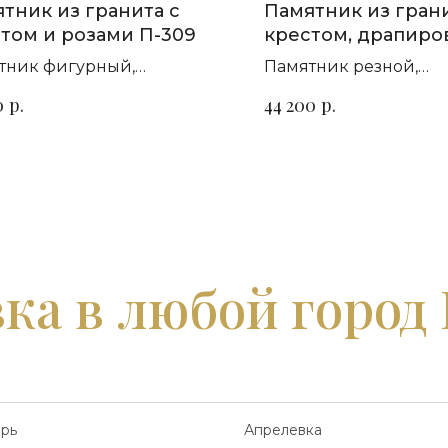
тник из гранита с
Памятник из грани
том и розами П-309
крестом, драпиро
розами П-181
тник фигурный,
Памятник резной,
зонтальный. Сорт гранита
горизонтальный. Сор
р.
р.
0
44 200
ыбор
на выбор
ка в любой город
рь
Апрелевка