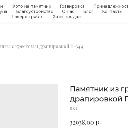
ки
Фото на памятник
Гравировка
Принадлежнос
гуна
Благоустройство
О нас
Блог
Контакты
Галерея работ
Хиты продаж
нита с крестом и драпировкой П-344
Памятник из г
драпировкой 
SKU:
р.
32938,00