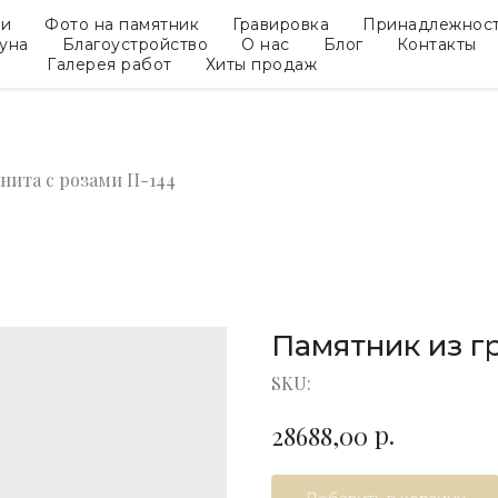
ки
Фото на памятник
Гравировка
Принадлежнос
гуна
Благоустройство
О нас
Блог
Контакты
Галерея работ
Хиты продаж
нита с розами П-144
Памятник из г
SKU:
р.
28688,00