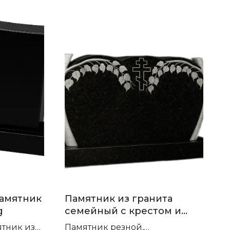
памятник
Памятник из гранита
g
семейный с крестом и
березой П-98
ятник из
Памятник резной,