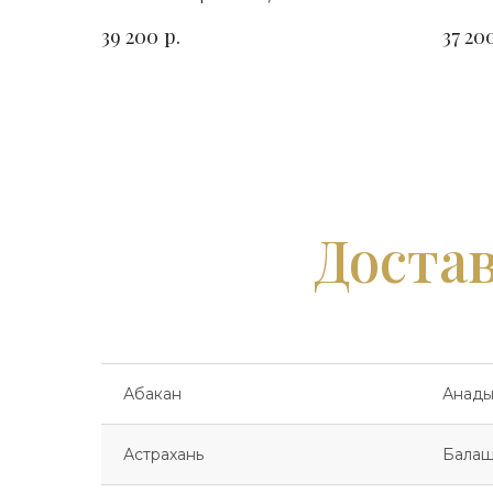
горизонтальный. Сорт гранита
гори
р.
39 200
37 20
на выбор
на в
Достав
Абакан
Анады
Астрахань
Балаш