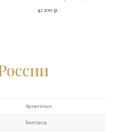
го
горизонтальный. Сорт гранита
р.
42 200
на выбор
 России
Архангельск
Белгород