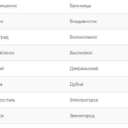
вещенск
Бронницы
ое
Владивосток
град
Волоколамск
есенск
Высоковск
ый
Дзержинский
а
Дубна
росталь
Электрогорск
ск
Звенигород