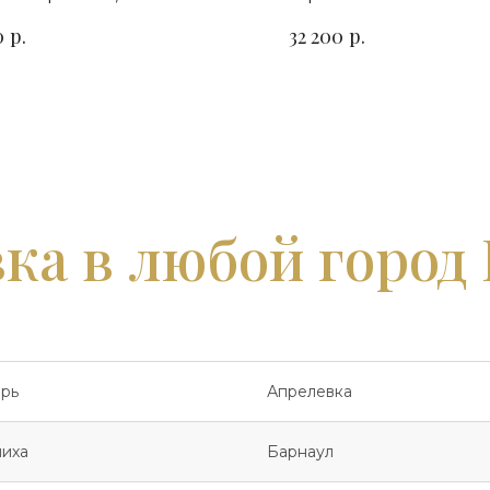
зонтальный. Сорт гранита
гранита для семейно
р.
р.
0
32 200
ыбор
захоронения
ка в любой город
рь
Апрелевка
иха
Барнаул