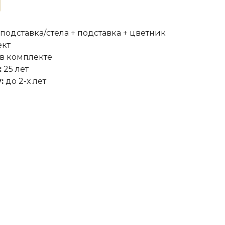
 подставка/стела + подставка + цветник
ект
в комплекте
:
25 лет
:
до 2-х лет