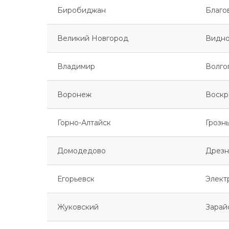
Биробиджан
Благо
Великий Новгород
Видн
Владимир
Волго
Воронеж
Воскр
Горно-Алтайск
Грозн
Домодедово
Дрезн
Егорьевск
Элект
Жуковский
Зарай