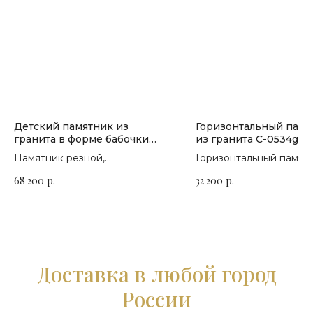
Детский памятник из
Горизонтальный памя
гранита в форме бабочки
из гранита C-0534g
П-286
Памятник резной,
Горизонтальный памятн
горизонтальный. Сорт гранита
гранита для семейного
68 200
р.
32 200
р.
на выбор
захоронения
Доставка в любой город
России