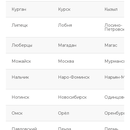
Курган
Курск
Кызыл
Липецк
Лобня
Лосино-
Петровский
Люберцы
Магадан
Магас
Можайск
Москва
Мурманск
Нальчик
Наро-Фоминск
Нарьян-Мар
Ногинск
Новосибирск
Одинцово
Омск
Орёл
Оренбург
Павловский
Пенза
Пермь