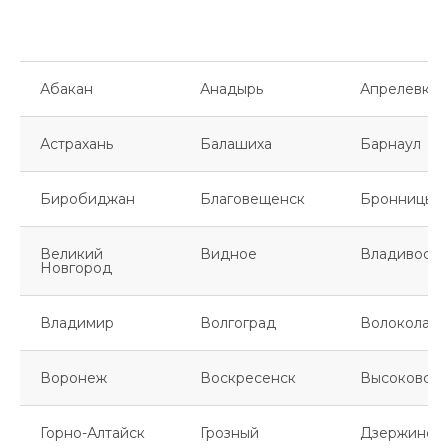
Абакан
Анадырь
Апрелевка
Астрахань
Балашиха
Барнаул
Биробиджан
Благовещенск
Бронницы
Великий
Видное
Владивосто
Новгород
Владимир
Волгоград
Волоколамс
Воронеж
Воскресенск
Высоковск
Горно-Алтайск
Грозный
Дзержинск