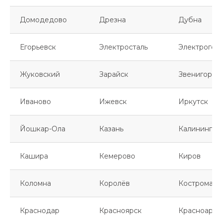
Домодедово
Дрезна
Дубна
Егорьевск
Электросталь
Электрогор
Жуковский
Зарайск
Звенигород
Иваново
Ижевск
Иркутск
Йошкар-Ола
Казань
Калинингра
Кашира
Кемерово
Киров
Коломна
Королёв
Кострома
Краснодар
Красноярск
Красноарме