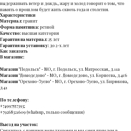
выдерживать ветер и дождь, жару и холод говорит о том, что
память о прошлом будет жить сквозь года и столетия.
Характеристики
Материал:
гранит
Форма памятника:
резной
Качество:
высшая категория
Гарантия на материал:
25 лет
Гарантия на установку:
до 2-х лет
Как заказать
В магазине:
Магазин
"Подольск" - МО, г. Подольск, ул. Матросская, д.11а
Магазин
"Домодедово" - МО, г. Домодедово, ул. Корнеева, д.4с6
Магазин
"Орехово-Зуево" - МО, г. Орехово-Зуево, ул. Бирюкова,
д.41
По телефону:
+74997557393;
+79268321609 (whatsup, только сообщения)
Выезд на участок:
Свяжитесь с нашими менеджерами и мы сами приедем в