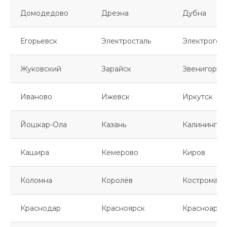
Домодедово
Дрезна
Дубна
Егорьевск
Электросталь
Электрогор
Жуковский
Зарайск
Звенигород
Иваново
Ижевск
Иркутск
Йошкар-Ола
Казань
Калинингра
Кашира
Кемерово
Киров
Коломна
Королёв
Кострома
Краснодар
Красноярск
Красноарме