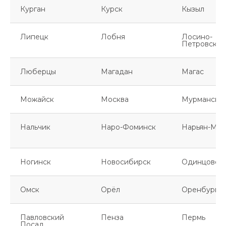
Курган
Курск
Кызыл
Липецк
Лобня
Лосино-
Петровский
Люберцы
Магадан
Магас
Можайск
Москва
Мурманск
Нальчик
Наро-Фоминск
Нарьян-Мар
Ногинск
Новосибирск
Одинцово
Омск
Орёл
Оренбург
Павловский
Пенза
Пермь
Посад