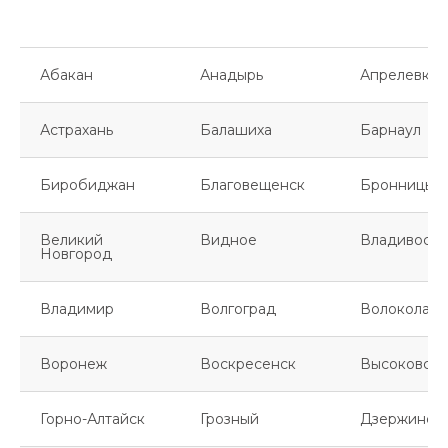
Абакан
Анадырь
Апрелевка
Астрахань
Балашиха
Барнаул
Биробиджан
Благовещенск
Бронницы
Великий
Видное
Владивосто
Новгород
Владимир
Волгоград
Волоколамс
Воронеж
Воскресенск
Высоковск
Горно-Алтайск
Грозный
Дзержинск