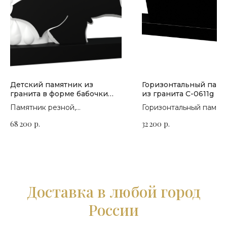
Детский памятник из
Горизонтальный памя
гранита в форме бабочки
из гранита C-0611g
П-286
Памятник резной,
Горизонтальный памятн
горизонтальный. Сорт гранита
гранита для семейного
68 200
р.
32 200
р.
на выбор
захоронения
Доставка в любой город
России