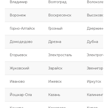
Владимир
Волгоград
Волоколамс
Воронеж
Воскресенск
Высоковск
Горно-Алтайск
Грозный
Дзержинск
Домодедово
Дрезна
Дубна
Егорьевск
Электросталь
Электрогор
Жуковский
Зарайск
Звенигород
Иваново
Ижевск
Иркутск
Йошкар-Ола
Казань
Калинингра