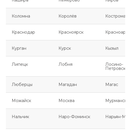
Кашира
Кемерово
Киров
Коломна
Королёв
Кострома
Краснодар
Красноярск
Красноарме
Курган
Курск
Кызыл
Липецк
Лобня
Лосино-
Петровский
Люберцы
Магадан
Магас
Можайск
Москва
Мурманск
Нальчик
Наро-Фоминск
Нарьян-Мар