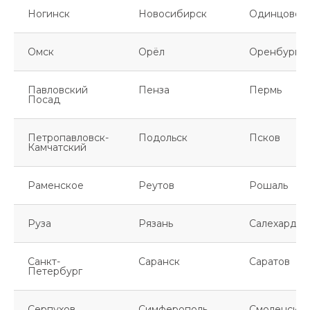
Ногинск
Новосибирск
Одинцово
Омск
Орёл
Оренбург
Павловский
Пенза
Пермь
Посад
Петропавловск-
Подольск
Псков
Камчатский
Раменское
Реутов
Рошаль
Руза
Рязань
Салехард
Санкт-
Саранск
Саратов
Петербург
Серпухов
Симферополь
Смоленск