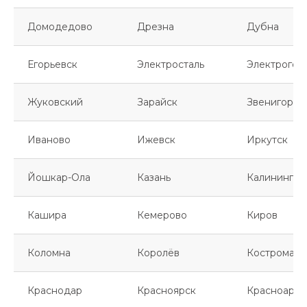
Домодедово
Дрезна
Дубна
Егорьевск
Электросталь
Электрогор
Жуковский
Зарайск
Звенигород
Иваново
Ижевск
Иркутск
Йошкар-Ола
Казань
Калинингра
Кашира
Кемерово
Киров
Коломна
Королёв
Кострома
Краснодар
Красноярск
Красноарме