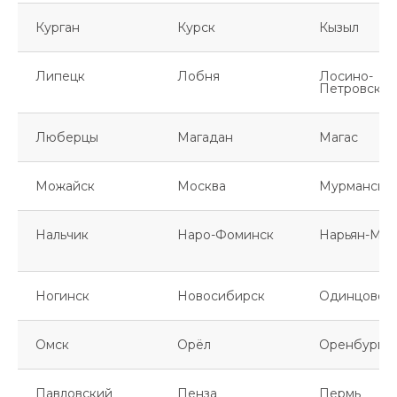
Курган
Курск
Кызыл
Липецк
Лобня
Лосино-
Петровский
Люберцы
Магадан
Магас
Можайск
Москва
Мурманск
Нальчик
Наро-Фоминск
Нарьян-Мар
Ногинск
Новосибирск
Одинцово
Омск
Орёл
Оренбург
Павловский
Пенза
Пермь