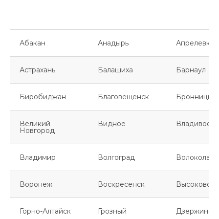
Абакан
Анадырь
Апрелевка
Астрахань
Балашиха
Барнаул
Биробиджан
Благовещенск
Бронницы
Великий
Видное
Владивосто
Новгород
Владимир
Волгоград
Волоколамс
Воронеж
Воскресенск
Высоковск
Горно-Алтайск
Грозный
Дзержинск