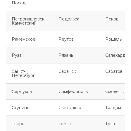
Посад
Петропавловск-
Подольск
Псков
Камчатский
Раменское
Реутов
Рошаль
Руза
Рязань
Салехард
Санкт-
Саранск
Саратов
Петербург
Серпухов
Симферополь
Смоленск
Ступино
Сыктывкар
Талдом
Тверь
Томск
Тула