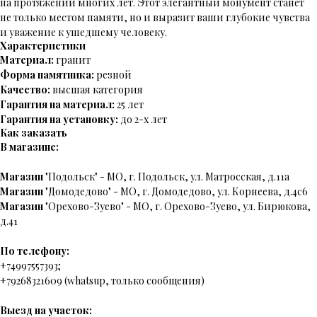
на протяжении многих лет. Этот элегантный монумент станет
не только местом памяти, но и выразит ваши глубокие чувства
и уважение к ушедшему человеку.
Характеристики
Материал:
гранит
Форма памятника:
резной
Качество:
высшая категория
Гарантия на материал:
25 лет
Гарантия на установку:
до 2-х лет
Как заказать
В магазине:
Магазин
"Подольск" - МО, г. Подольск, ул. Матросская, д.11а
Магазин
"Домодедово" - МО, г. Домодедово, ул. Корнеева, д.4с6
Магазин
"Орехово-Зуево" - МО, г. Орехово-Зуево, ул. Бирюкова,
д.41
По телефону:
+74997557393;
+79268321609 (whatsup, только сообщения)
Выезд на участок: