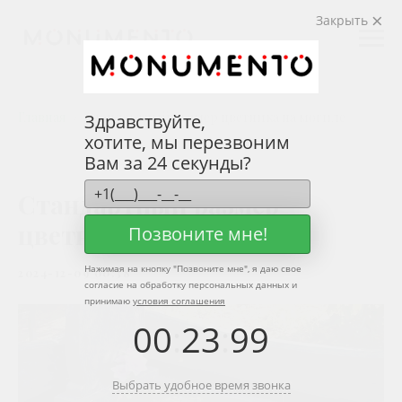
Закрыть
Главная
Стандартный размер цветника на могиле
Здравствуйте,
хотите, мы перезвоним
Вам за 24 секунды?
Стандартный размер
цветника на могиле
Позвоните мне!
Нажимая на кнопку "
Позвоните мне
", я даю свое
2024-12-09 00:38
согласие на обработку персональных данных и
принимаю
условия соглашения
00
:
23
:
99
Выбрать удобное время звонка