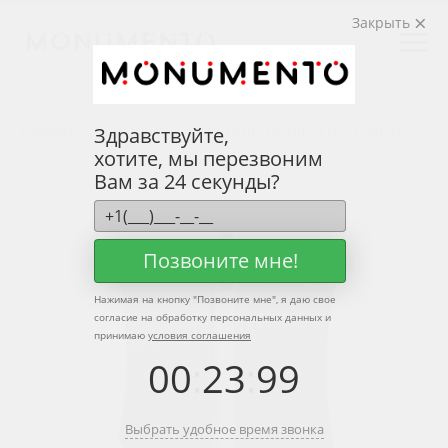
Закрыть
Главная
Семейные
Памятник двойной из гранита T-
Здравствуйте,
0523k
хотите, мы перезвоним
Вам за 24 секунды?
Позвоните мне!
Нажимая на кнопку "
Позвоните мне
", я даю свое
согласие на обработку персональных данных и
принимаю
условия соглашения
00
:
23
:
99
Выбрать удобное время звонка