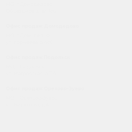
МО, г.Домодедово
Объездное ш. вл.1с6
Офис продаж Домодедово
МО, г.Домодедово
ул. Корнеева, д.4с6
Офис продаж Подольск
МО, г.Подольск
ул. Матросская, д.11А
Офис продаж Орехово-Зуево
МО, г.Орехово-Зуево
ул. Бирюкова, д.41