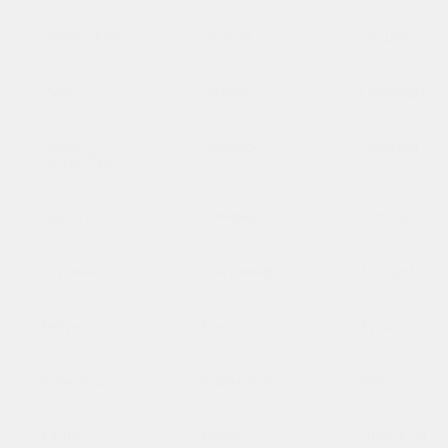
Раменское
Реутов
Рошаль
Руза
Рязань
Салехард
Санкт-
Саранск
Саратов
Петербург
Серпухов
Симферополь
Смоленск
Ступино
Сыктывкар
Талдом
Тверь
Томск
Тула
Улан-Удэ
Ульяновск
Уфа
Ханты-
Химки
Чебоксары