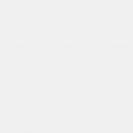
Астрахань
Балашиха
Барнаул
Биробиджан
Благовещенск
Бронницы
Великий
Видное
Владивосто
Новгород
Владимир
Волгоград
Волоколамс
Воронеж
Воскресенск
Высоковск
Горно-Алтайск
Грозный
Дзержинск
Домодедово
Дрезна
Дубна
Егорьевск
Электросталь
Электрогор