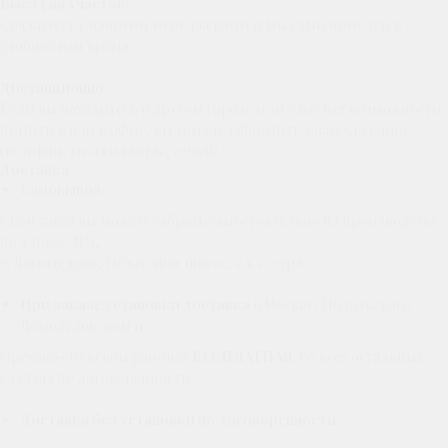
Выезд на участок:
Свяжитесь с нашими менеджерами и мы сами приедем в
удобное вам время.
Дистанционно:
Если вы находитесь в другом городе или у вас нет возможности
прийти к нам в офис, вы можете оформить заказ удаленно.
(телефон, мессенджеры, e-mail)
Доставка
Самовывоз
Свой заказ вы можете забрать самостоятельно на производстве
по адресу: МО,
г. Домодедово, Объездное шоссе, вл. 1, стр 6.
При заказе установки доставка
в Москве, Подольском,
Домодедовском и
Орехово-Зуевском районах
БЕСПЛАТНАЯ
. Во всех остальных
случаях по договоренности.
Доставка без установки по договоренности