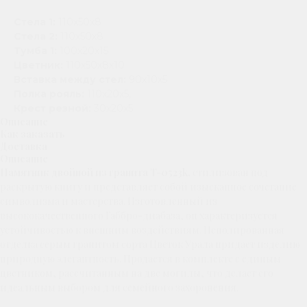
Стела 1:
110х50х8
Стела 2:
110х50х8
Тумба 1:
100х20х15
Цветник:
110х50х8х10
Вставка между стел:
90х10х5
Полка рояль:
110х20х5,
Крест резной:
30х20х5
Описание
Как заказать
Доставка
Описание
Памятник двойной из гранита T-0523k,
стилизован под
раскрытую книгу и представляет собой изысканное сочетание
символизма и мастерства. Изготовленный из
высококачественного Габбро-диабаза, он характеризуется
устойчивостью к внешним воздействиям. Неполированная
отделка серым гранитом сорта Цветок Урала придает изделию
природную элегантность. Продается в комплекте с единым
цветником, рассчитанным на две могилы, что делает его
идеальным выбором для семейного захоронения.