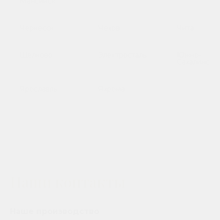
Мансийск
Черкесск
Чехов
Чита
Щёлково
Электросталь
Южно-
Сахалинск
Ярославль
Яхрома
Наши контакты
Наше производство