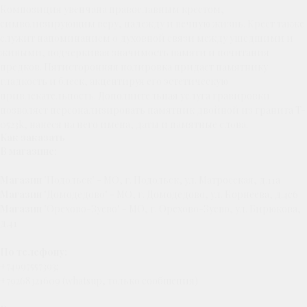
Композиция увенчана православным крестом,
символизирующим веру, надежду и вечную жизнь. Крест также
служит напоминанием о духовной связи между ушедшими и
живыми, подчеркивая значимость памяти и почитания
предков. Пятисторонняя полировка придает памятнику
гладкость и блеск, акцентируя его эстетическую
привлекательность. Дополнительная услуга гравировки
позволяет персонализировать памятник двойной из гранита T-
0523k, нанеся на него имена, даты и памятные слова.
Как заказать
В магазине:
Магазин
"Подольск" - МО, г. Подольск, ул. Матросская, д.11а
Магазин
"Домодедово" - МО, г. Домодедово, ул. Корнеева, д.4с6
Магазин
"Орехово-Зуево" - МО, г. Орехово-Зуево, ул. Бирюкова,
д.41
По телефону:
+74997557393;
+79268321609 (whatsup, только сообщения)