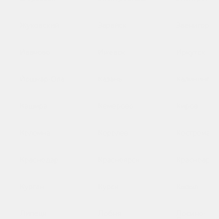
Жуковский
Зарайск
Звенигород
Иваново
Ижевск
Иркутск
Йошкар-Ола
Казань
Калинингра
Кашира
Кемерово
Киров
Коломна
Королёв
Кострома
Краснодар
Красноярск
Красноарме
Курган
Курск
Кызыл
Липецк
Лобня
Лосино-