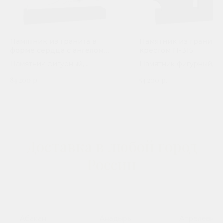
Памятник из гранита в
Памятник из гранита 
форме сердца с ангелом
крестом П-315
П-244
Памятник фигурный,
Памятник фигурный,
горизонтальный. Сорт гранита
горизонтальный. Сорт 
84 200
р.
54 200
р.
на выбор
на выбор
Доставка в любой город
России
Абакан
Анадырь
Апрелевка