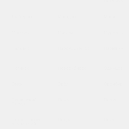
Петровский
Люберцы
Магадан
Магас
Можайск
Москва
Мурманск
Нальчик
Наро-Фоминск
Нарьян-Мар
Ногинск
Новосибирск
Одинцово
Омск
Орёл
Оренбург
Павловский
Пенза
Пермь
Посад
Петропавловск-
Подольск
Псков
Камчатский