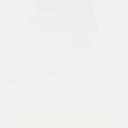
Памятник двойной из гранита T-
0523k
SKU:
T-0523k
р.
р.
143863,00
169250,00
Добавить в корзину