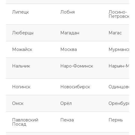
Липецк
Лобня
Лосино-
Петровский
Люберцы
Магадан
Магас
Можайск
Москва
Мурманск
Нальчик
Наро-Фоминск
Нарьян-Мар
Ногинск
Новосибирск
Одинцово
Омск
Орёл
Оренбург
Павловский
Пенза
Пермь
Посад