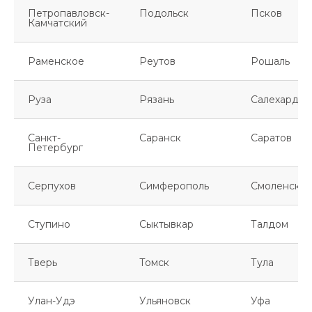
Петропавловск-
Подольск
Псков
Камчатский
Раменское
Реутов
Рошаль
Руза
Рязань
Салехард
Санкт-
Саранск
Саратов
Петербург
Серпухов
Симферополь
Смоленск
Ступино
Сыктывкар
Талдом
Тверь
Томск
Тула
Улан-Удэ
Ульяновск
Уфа