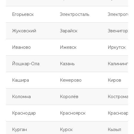
Егорьевск
Электросталь
Электрогор
Жуковский
Зарайск
Звенигород
Иваново
Ижевск
Иркутск
Йошкар-Ола
Казань
Калинингра
Кашира
Кемерово
Киров
Коломна
Королёв
Кострома
Краснодар
Красноярск
Красноарме
Курган
Курск
Кызыл