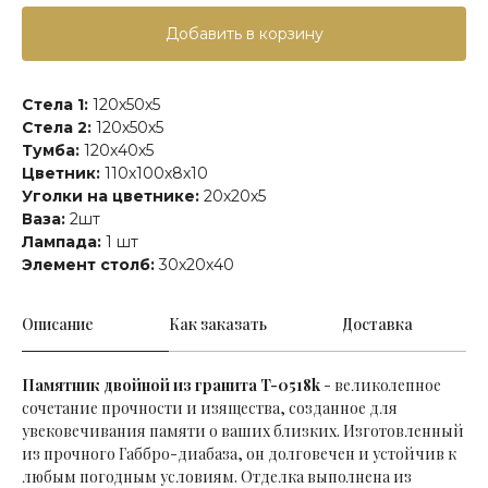
Добавить в корзину
Стела 1:
120х50х5
Стела 2:
120х50х5
Тумба:
120х40х5
Цветник:
110х100х8х10
Уголки на цветнике:
20х20х5
Ваза:
2шт
Лампада:
1 шт
Элемент столб:
30х20х40
Описание
Как заказать
Доставка
Памятник двойной из гранита T-0518k
-
великолепное
сочетание прочности и изящества, созданное для
увековечивания памяти о ваших близких. Изготовленный
из прочного Габбро-диабаза, он долговечен и устойчив к
любым погодным условиям. Отделка выполнена из