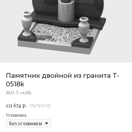
Памятник двойной из гранита T-
0518k
SKU:
T-0518k
р.
р.
131 674
154 910
Установка