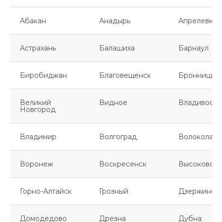
Абакан
Анадырь
Апрелевка
Астрахань
Балашиха
Барнаул
Биробиджан
Благовещенск
Бронницы
Великий
Видное
Владивосто
Новгород
Владимир
Волгоград
Волоколамс
Воронеж
Воскресенск
Высоковск
Горно-Алтайск
Грозный
Дзержинск
Домодедово
Дрезна
Дубна