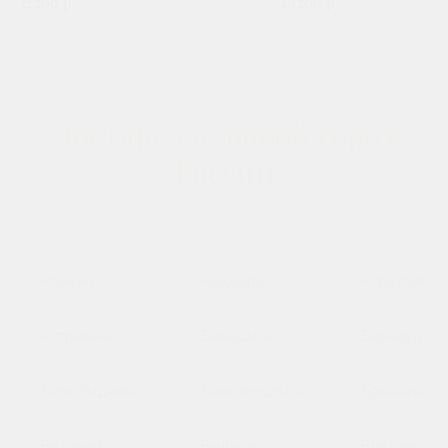
32 200
р.
49 200
р.
захоронения
на выбор
Доставка в любой город
России
Абакан
Анадырь
Апрелевка
Астрахань
Балашиха
Барнаул
Биробиджан
Благовещенск
Бронницы
Великий
Видное
Владивосто