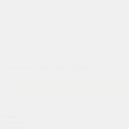
Памятник Часовня S-0016
SKU:
S-00016g
Добавить в корзину
Памятник из гранита габбро-диабаз
Описание
Как заказать
Доставка