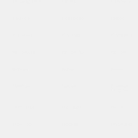
Йошкар-Ола
Казань
Калинингра
Кашира
Кемерово
Киров
Коломна
Королёв
Кострома
Краснодар
Красноярск
Красноарме
Курган
Курск
Кызыл
Липецк
Лобня
Лосино-
Петровский
Люберцы
Магадан
Магас
Можайск
Москва
Мурманск