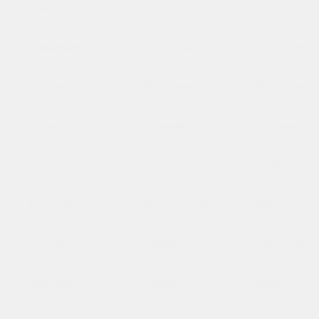
Новгород
Владимир
Волгоград
Волоколамс
Воронеж
Воскресенск
Высоковск
Горно-Алтайск
Грозный
Дзержинск
Домодедово
Дрезна
Дубна
Егорьевск
Электросталь
Электрогор
Жуковский
Зарайск
Звенигород
Иваново
Ижевск
Иркутск