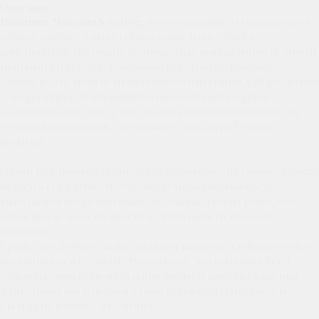
Описание
Памятник Часовня S-0016g
,
изготовленный из гранита сорта
габбро-диабаз — символ стремления души к Богу в
христианской традиции. Вертикальная направленность линий
монумента и крест, коронующий купол, подчеркивают
духовную суть этого величественного памятника. Габбро-диабаз
— вид гранита, отличающийся высокой прочностью и
долговечностью. Это делает его идеальным материалом для
создания памятников, способных устоять перед лицом
времени.
Одной из ключевых технических характеристик габбро-диабаза
является его плотность. Это обеспечивает возможность
выполнения на его поверхности сложных резных работ, что
добавляет величественности и уникальности каждому
памятнику.
Кроме того, габбро-диабаз обладает высокой устойчивостью к
внешним воздействиям. Это означает, что памятник будет
сохранять свою первоначальную форму и качество даже при
длительном воздействии влаги, перепадов температур и
ультрафиолетового излучения.