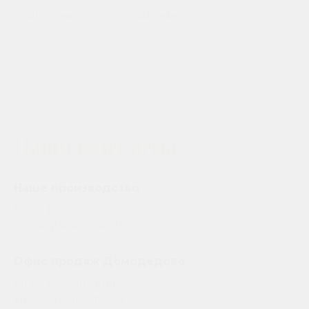
Ярославль
Яхрома
Наши контакты
Наше производство
МО, г.Домодедово
Объездное ш. вл.1с6
Офис продаж Домодедово
МО, г.Домодедово
ул. Корнеева, д.4с6