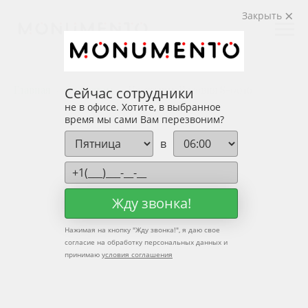
Закрыть
Главная
С крестом
Памятник Часовня S-0016
Сейчас сотрудники
не в офисе. Хотите, в выбранное
время мы сами Вам перезвоним?
в
Жду звонка!
Нажимая на кнопку "
Жду звонка!
", я даю свое
согласие на обработку персональных данных и
принимаю
условия соглашения