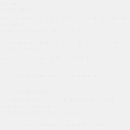
Доставка
Самовывоз
Свой заказ вы можете забрать самостоятельно на производстве
по адресу: МО,
г. Домодедово, Объездное шоссе, вл. 1, стр 6.
При заказе установки доставка
в Москве, Подольском,
Домодедовском и
Орехово-Зуевском районах
БЕСПЛАТНАЯ
. Во всех остальных
случаях по договоренности.
Доставка без установки по договоренности
Доставка по России
Доставка в регионы РФ осуществляется транспортными
компаниями. Стоимость
доставки рассчитывается по тарифам ТК.
Доставка до терминала транспортной компании -