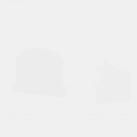
бесплатно
Горизонтальный памятник
Памятник из гранита 
из гранита B-0520g
крестом и веткой дер
П-171
Горизонтальный памятник из
Памятник резной,
гранита для семейного
горизонтальный. Сорт 