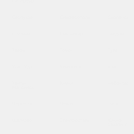
Петербург
Серпухов
Симферополь
Смоленск
Ступино
Сыктывкар
Талдом
Тверь
Томск
Тула
Улан-Удэ
Ульяновск
Уфа
Ханты-
Химки
Чебоксары
Мансийск
Черкесск
Чехов
Чита
Щёлково
Электросталь
Южно-
Сахалинск