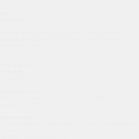
Как заказать
В магазине:
Магазин
"Подольск" - МО, г. Подольск, ул. Матросская, д.11а
Магазин
"Домодедово" - МО, г. Домодедово, ул. Корнеева, д.4с6
Магазин
"Орехово-Зуево" - МО, г. Орехово-Зуево, ул. Бирюкова,
д.41
По телефону:
+74997557393;
+79268321609 (whatsup, только сообщения)
Выезд на участок:
Свяжитесь с нашими менеджерами и мы сами приедем в
удобное вам время.
Дистанционно:
Если вы находитесь в другом городе или у вас нет возможности
прийти к нам в офис, вы можете оформить заказ удаленно.
(телефон, мессенджеры, e-mail)