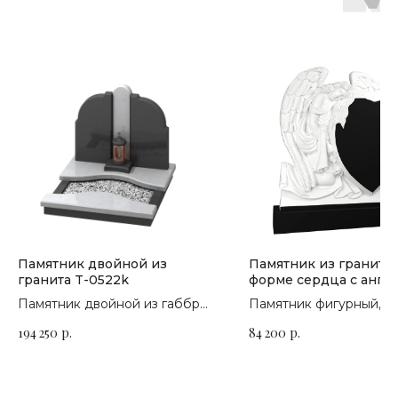
Памятник двойной из
Памятник из гранита 
гранита T-0522k
форме сердца с анге
П-244
Памятник двойной из габбро-
Памятник фигурный,
диабаза с отделкой из
горизонтальный. Сорт 
194 250
р.
84 200
р.
гранита цветок Урала
на выбор