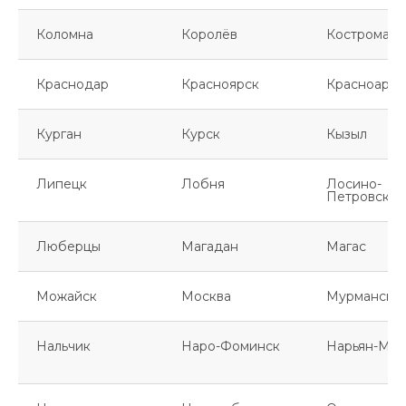
Коломна
Королёв
Кострома
Краснодар
Красноярск
Красноарме
Курган
Курск
Кызыл
Липецк
Лобня
Лосино-
Петровский
Люберцы
Магадан
Магас
Можайск
Москва
Мурманск
Нальчик
Наро-Фоминск
Нарьян-Мар