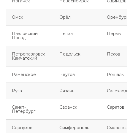
Ногинск
Новосибирск
Одинцово
Омск
Орёл
Оренбург
Павловский
Пенза
Пермь
Посад
Петропавловск-
Подольск
Псков
Камчатский
Раменское
Реутов
Рошаль
Руза
Рязань
Салехард
Санкт-
Саранск
Саратов
Петербург
Серпухов
Симферополь
Смоленск