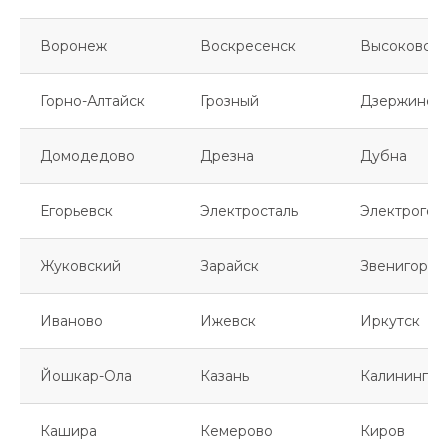
Воронеж
Воскресенск
Высоковск
Горно-Алтайск
Грозный
Дзержинск
Домодедово
Дрезна
Дубна
Егорьевск
Электросталь
Электрогор
Жуковский
Зарайск
Звенигород
Иваново
Ижевск
Иркутск
Йошкар-Ола
Казань
Калинингра
Кашира
Кемерово
Киров