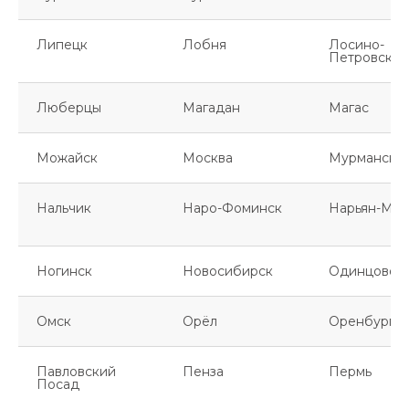
Липецк
Лобня
Лосино-
Петровский
Люберцы
Магадан
Магас
Можайск
Москва
Мурманск
Нальчик
Наро-Фоминск
Нарьян-Мар
Ногинск
Новосибирск
Одинцово
Омск
Орёл
Оренбург
Павловский
Пенза
Пермь
Посад