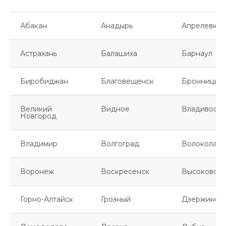
Абакан
Анадырь
Апрелевка
Астрахань
Балашиха
Барнаул
Биробиджан
Благовещенск
Бронницы
Великий
Видное
Владивосто
Новгород
Владимир
Волгоград
Волоколамс
Воронеж
Воскресенск
Высоковск
Горно-Алтайск
Грозный
Дзержинск