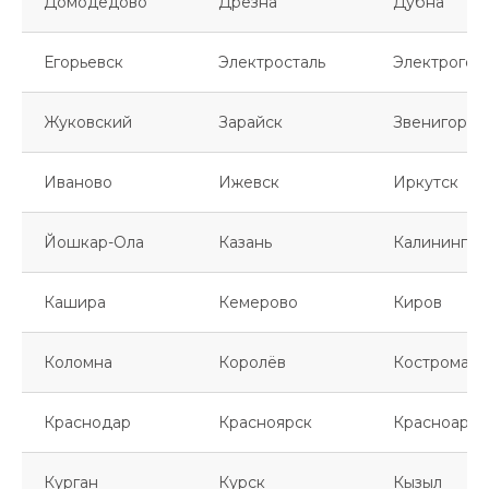
Домодедово
Дрезна
Дубна
Егорьевск
Электросталь
Электрогор
Жуковский
Зарайск
Звенигород
Иваново
Ижевск
Иркутск
Йошкар-Ола
Казань
Калинингра
Кашира
Кемерово
Киров
Коломна
Королёв
Кострома
Краснодар
Красноярск
Красноарме
Курган
Курск
Кызыл