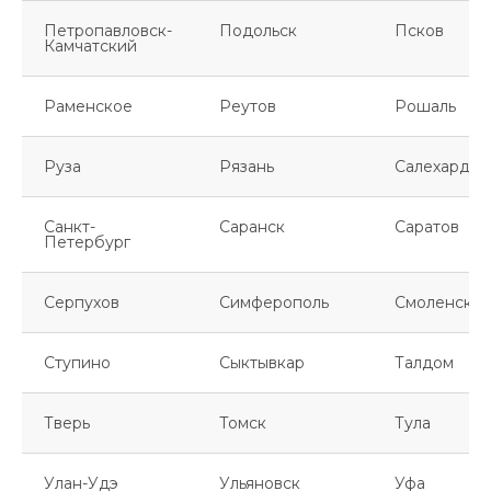
Петропавловск-
Подольск
Псков
Камчатский
Раменское
Реутов
Рошаль
Руза
Рязань
Салехард
Санкт-
Саранск
Саратов
Петербург
Серпухов
Симферополь
Смоленск
Ступино
Сыктывкар
Талдом
Тверь
Томск
Тула
Улан-Удэ
Ульяновск
Уфа