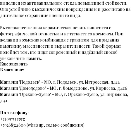
выполнен из антивандального стекла повышенной стойкости.
Оно устойчиво к механическим повреждениям и рассчитано на
длительное сохранение внешнего вида.
Высококачественная керамическая печать наносится с
фотографической точностью и не тускнеет со временем. При
желании возможна комбинация с гранитом для придания
памятнику массивности и выразительности. Такой формат
подойдёт тем, кто ищет современный и надёжный способ
увековечить память.
Как заказать
В магазине:
Магазин
"Подольск" - МО, г. Подольск, ул. Матросская, д.11а
Магазин
"Домодедово" - МО, г. Домодедово, ул. Корнеева, д.4с6
Магазин
"Орехово-Зуево" - МО, г. Орехово-Зуево, ул. Бирюкова,
д.41
По телефону:
+74997557393;
+79268321609 (whatsup, только сообщения)