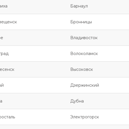
иха
Барнаул
вещенск
Бронницы
ое
Владивосток
град
Волоколамск
есенск
Высоковск
ый
Дзержинский
а
Дубна
росталь
Электрогорск