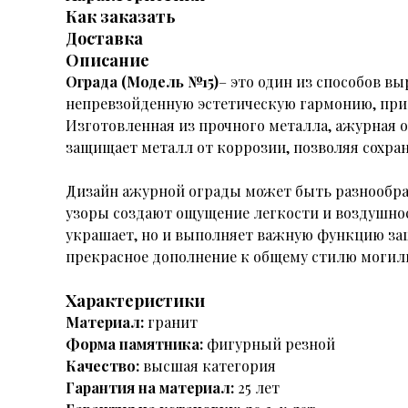
Как заказать
Доставка
Описание
Ограда (Модель №15)
– это один из способов в
непревзойденную эстетическую гармонию, при
Изготовленная из прочного металла, ажурная 
защищает металл от коррозии, позволяя сохра
Дизайн ажурной ограды может быть разнообра
узоры создают ощущение легкости и воздушнос
украшает, но и выполняет важную функцию за
прекрасное дополнение к общему стилю могиль
Характеристики
Материал:
гранит
Форма памятника:
фигурный резной
Качество:
высшая категория
Гарантия на материал:
25 лет