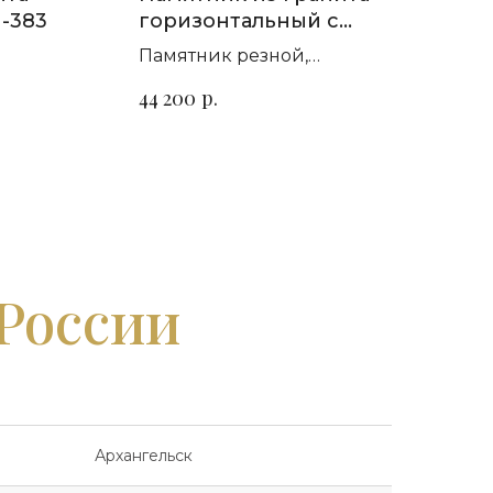
-383
горизонтальный с
крестом и розами П-179
Памятник резной,
т гранита
горизонтальный. Сорт гранита
р.
44 200
на выбор
 России
Архангельск