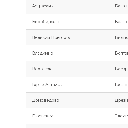
Астрахань
Балаш
Биробиджан
Благо
Великий Новгород
Видн
Владимир
Волго
Воронеж
Воскр
Горно-Алтайск
Грозн
Домодедово
Дрезн
Егорьевск
Элект