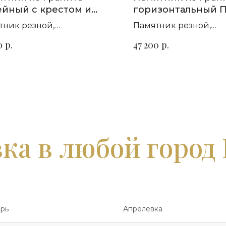
йный с крестом и
горизонтальный П
зой П-98
тник резной,
Памятник резной,
зонтальный. Сорт гранита
горизонтальный. Сор
р.
р.
0
47 200
ыбор
на выбор
ка в любой город
рь
Апрелевка