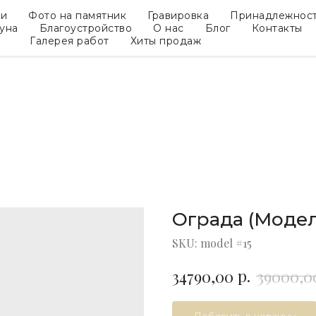
ки
Фото на памятник
Гравировка
Принадлежнос
гуна
Благоустройство
О нас
Блог
Контакты
Галерея работ
Хиты продаж
Ограда (Модел
SKU:
model #15
р.
34790,00
39000,0