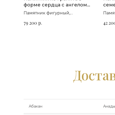
форме сердца с ангелом
семе
П-306
бере
Памятник фигурный,
Памя
горизонтальный. Сорт гранита
гори
р.
79 200
42 20
на выбор
на в
Достав
Абакан
Анады