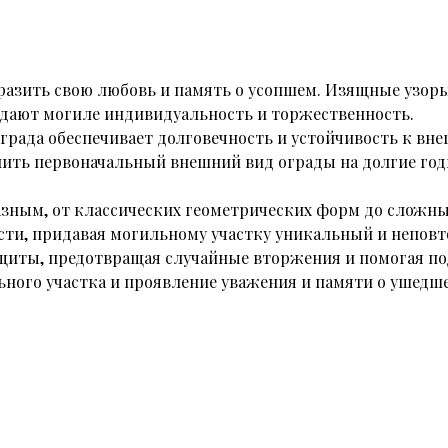
ыразить свою любовь и память о усопшем. Изящные узоры
дают могиле индивидуальность и торжественность.
ограда обеспечивает долговечность и устойчивость к в
нить первоначальный внешний вид ограды на долгие год
зным, от классических геометрических форм до сложны
ти, придавая могильному участку уникальный и неповто
щиты, предотвращая случайные вторжения и помогая под
ного участка и проявление уважения и памяти о ушедш