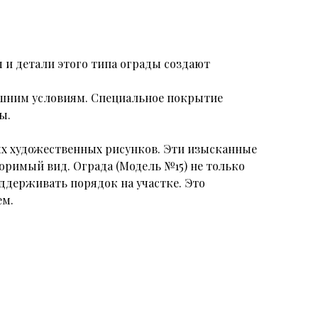
 и детали этого типа ограды создают
нешним условиям. Специальное покрытие
ы.
х художественных рисунков. Эти изысканные
римый вид. Ограда (Модель №15) не только
держивать порядок на участке. Это
ем.