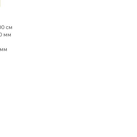
00 см
0 мм
 мм