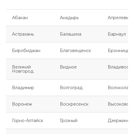
Абакан
Анадырь
Апрелевка
Астрахань
Балашиха
Барнаул
Биробиджан
Благовещенск
Бронницы
Великий
Видное
Владивосто
Новгород
Владимир
Волгоград
Волоколамс
Воронеж
Воскресенск
Высоковск
Горно-Алтайск
Грозный
Дзержинск