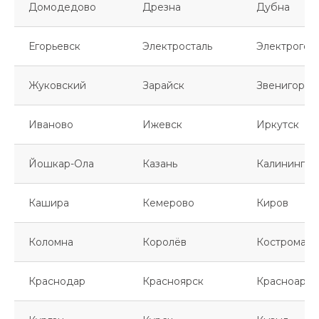
Домодедово
Дрезна
Дубна
Егорьевск
Электросталь
Электрогор
Жуковский
Зарайск
Звенигород
Иваново
Ижевск
Иркутск
Йошкар-Ола
Казань
Калинингра
Кашира
Кемерово
Киров
Коломна
Королёв
Кострома
Краснодар
Красноярск
Красноарме