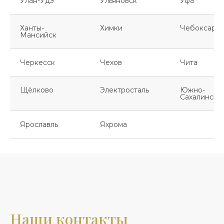
Улан-Удэ
Ульяновск
Уфа
Ханты-
Химки
Чебоксары
Мансийск
Черкесск
Чехов
Чита
Щёлково
Электросталь
Южно-
Сахалинск
Ярославль
Яхрома
Наши контакты