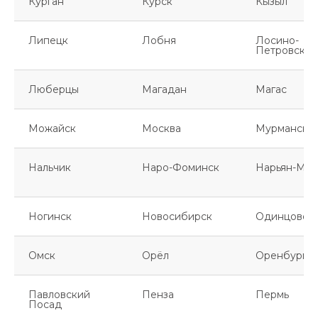
Курган
Курск
Кызыл
Липецк
Лобня
Лосино-
Петровский
Люберцы
Магадан
Магас
Можайск
Москва
Мурманск
Нальчик
Наро-Фоминск
Нарьян-Мар
Ногинск
Новосибирск
Одинцово
Омск
Орёл
Оренбург
Павловский
Пенза
Пермь
Посад