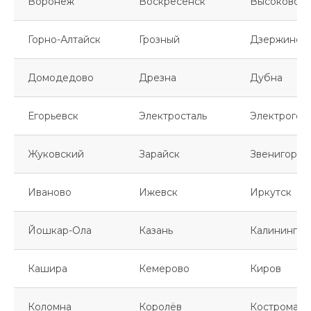
Воронеж
Воскресенск
Высоковск
Горно-Алтайск
Грозный
Дзержинск
Домодедово
Дрезна
Дубна
Егорьевск
Электросталь
Электрогор
Жуковский
Зарайск
Звенигород
Иваново
Ижевск
Иркутск
Йошкар-Ола
Казань
Калинингра
Кашира
Кемерово
Киров
Коломна
Королёв
Кострома