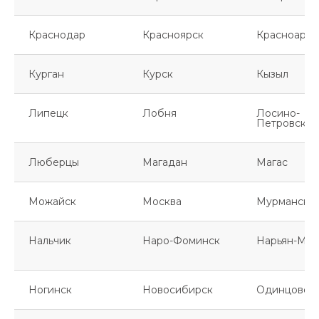
Краснодар
Красноярск
Красноарме
Курган
Курск
Кызыл
Липецк
Лобня
Лосино-
Петровский
Люберцы
Магадан
Магас
Можайск
Москва
Мурманск
Нальчик
Наро-Фоминск
Нарьян-Мар
Ногинск
Новосибирск
Одинцово