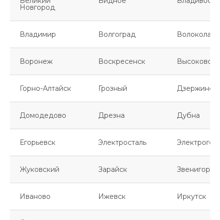
Великий
Видное
Владивосто
Новгород
Владимир
Волгоград
Волоколамс
Воронеж
Воскресенск
Высоковск
Горно-Алтайск
Грозный
Дзержинск
Домодедово
Дрезна
Дубна
Егорьевск
Электросталь
Электрогор
Жуковский
Зарайск
Звенигород
Иваново
Ижевск
Иркутск