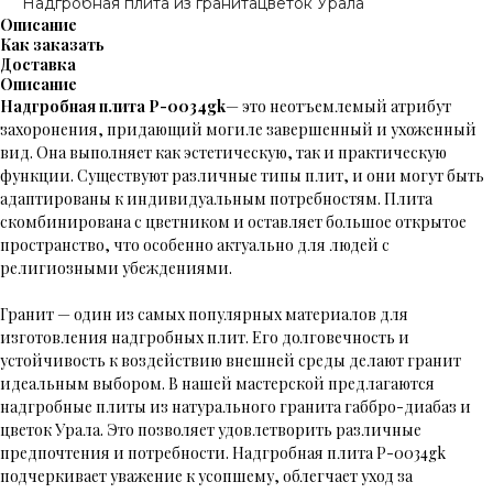
Надгробная плита из гранитацветок Урала
Описание
Как заказать
Доставка
Описание
Надгробная плита P-0034gk
— это неотъемлемый атрибут
захоронения, придающий могиле завершенный и ухоженный
вид. Она выполняет как эстетическую, так и практическую
функции. Существуют различные типы плит, и они могут быть
адаптированы к индивидуальным потребностям. Плита
скомбинирована с цветником и оставляет большое открытое
пространство, что особенно актуально для людей с
религиозными убеждениями.
Гранит — один из самых популярных материалов для
изготовления надгробных плит. Его долговечность и
устойчивость к воздействию внешней среды делают гранит
идеальным выбором. В нашей мастерской предлагаются
надгробные плиты из натурального гранита габбро-диабаз и
цветок Урала. Это позволяет удовлетворить различные
предпочтения и потребности. Надгробная плита P-0034gk
подчеркивает уважение к усопшему, облегчает уход за