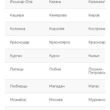
Йошкар-Ола
Казань
Калинингра
Кашира
Кемерово
Киров
Коломна
Королёв
Кострома
Краснодар
Красноярск
Красноарме
Курган
Курск
Кызыл
Липецк
Лобня
Лосино-
Петровский
Люберцы
Магадан
Магас
Можайск
Москва
Мурманск