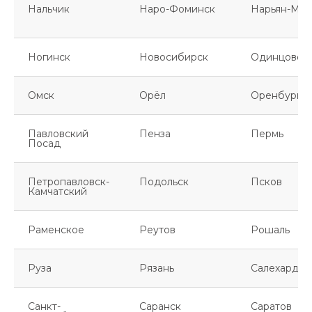
Нальчик
Наро-Фоминск
Нарьян-Мар
Ногинск
Новосибирск
Одинцово
Омск
Орёл
Оренбург
Павловский
Пенза
Пермь
Посад
Петропавловск-
Подольск
Псков
Камчатский
Раменское
Реутов
Рошаль
Руза
Рязань
Салехард
Санкт-
Саранск
Саратов