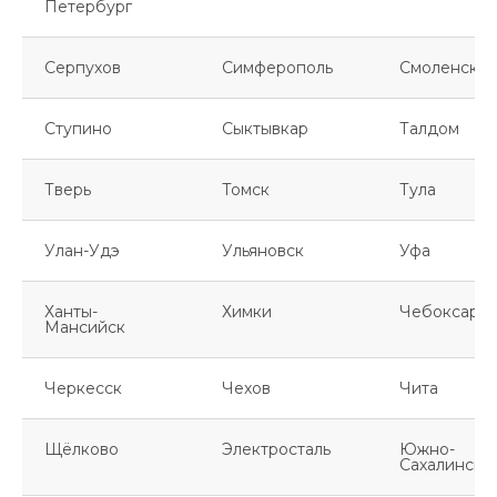
Петербург
Серпухов
Симферополь
Смоленск
Ступино
Сыктывкар
Талдом
Тверь
Томск
Тула
Улан-Удэ
Ульяновск
Уфа
Ханты-
Химки
Чебоксары
Мансийск
Черкесск
Чехов
Чита
Щёлково
Электросталь
Южно-
Сахалинск