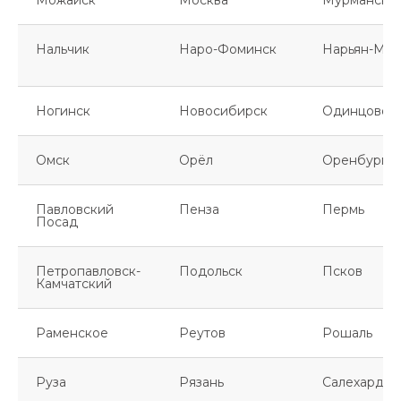
Можайск
Москва
Мурманск
Нальчик
Наро-Фоминск
Нарьян-Мар
Ногинск
Новосибирск
Одинцово
Омск
Орёл
Оренбург
Павловский
Пенза
Пермь
Посад
Петропавловск-
Подольск
Псков
Камчатский
Раменское
Реутов
Рошаль
Руза
Рязань
Салехард