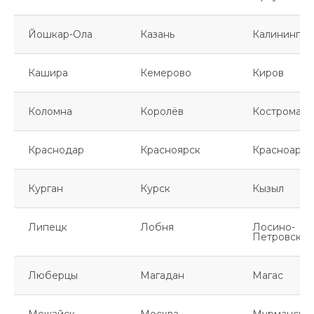
Йошкар-Ола
Казань
Калинингра
Кашира
Кемерово
Киров
Коломна
Королёв
Кострома
Краснодар
Красноярск
Красноарме
Курган
Курск
Кызыл
Липецк
Лобня
Лосино-
Петровский
Люберцы
Магадан
Магас