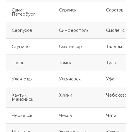
Санкт-
Саранск
Саратов
Петербург
Серпухов
Симферополь
Смоленск
Ступино
Сыктывкар
Талдом
Тверь
Томск
Тула
Улан-Удэ
Ульяновск
Уфа
Ханты-
Химки
Чебоксары
Мансийск
Черкесск
Чехов
Чита
Щёлково
Электросталь
Южно-