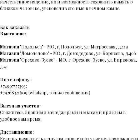
качественное изделие, но и возможность сохранить память о
близком человеке, увековечив его имя в вечном камне.
Как заказать
В магазине:
Магазин
"Подольск" - МО, г. Подольск, ул. Матросская, д.11а
Магазин
"Домодедово" - МО, г. Домодедово, ул. Корнеева, д.4с6
Магазин
"Орехово-Зуево" - МО, г. Орехово-Зуево, ул. Бирюкова,
д.41
По телефону:
+74997557393;
+79268321609 (whatsup, только сообщения)
Выезд на участок:
Свяжитесь с нашими менеджерами и мы сами приедем в
удобное вам время.
Дистанционно:
Если вы находитесь в другом городе или у вас нет возможности