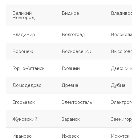
Великий
Видное
Владивосто
Новгород
Владимир
Волгоград
Волоколамс
Воронеж
Воскресенск
Высоковск
Горно-Алтайск
Грозный
Дзержинск
Домодедово
Дрезна
Дубна
Егорьевск
Электросталь
Электрогор
Жуковский
Зарайск
Звенигород
Иваново
Ижевск
Иркутск