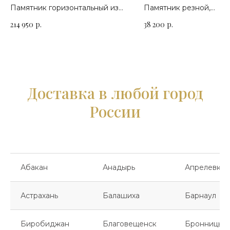
П-174
Памятник горизонтальный из
Памятник резной,
гранита габбро-диабаз и
горизонтальный. Сорт 
214 950
р.
38 200
р.
цветок Урала
на выбор
Доставка в любой город
России
Абакан
Анадырь
Апрелевка
Астрахань
Балашиха
Барнаул
Биробиджан
Благовещенск
Бронницы