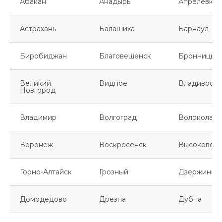
Абакан
Анадырь
Апрелевка
Астрахань
Балашиха
Барнаул
Биробиджан
Благовещенск
Бронницы
Великий
Видное
Владивосто
Новгород
Владимир
Волгоград
Волоколамс
Воронеж
Воскресенск
Высоковск
Горно-Алтайск
Грозный
Дзержинск
Домодедово
Дрезна
Дубна