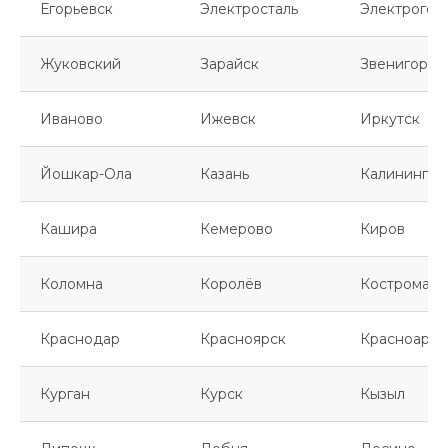
Егорьевск
Электросталь
Электрогор
Жуковский
Зарайск
Звенигород
Иваново
Ижевск
Иркутск
Йошкар-Ола
Казань
Калинингра
Кашира
Кемерово
Киров
Коломна
Королёв
Кострома
Краснодар
Красноярск
Красноарме
Курган
Курск
Кызыл