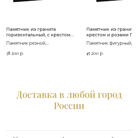
Памятник из гранита
Памятник из гранита 
горизонтальный, с крестом
крестом и розами П-
и драпировкой П-180
Памятник резной,
Памятник фигурный,
горизонтальный. Сорт гранита
горизонтальный. Сорт 
38 200
р.
45 200
р.
на выбор
на выбор
Доставка в любой город
России