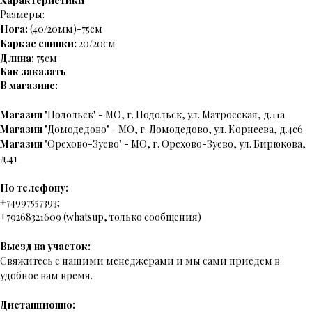
Характеристики
Размеры:
Нога:
(40/20мм)-75см
Каркас спинки:
20/20см
Длина:
75см
Как заказать
В магазине:
Магазин
"Подольск" - МО, г. Подольск, ул. Матросская, д.11а
Магазин
"Домодедово" - МО, г. Домодедово, ул. Корнеева, д.4с6
Магазин
"Орехово-Зуево" - МО, г. Орехово-Зуево, ул. Бирюкова,
д.41
По телефону:
+74997557393;
+79268321609 (whatsup, только сообщения)
Выезд на участок:
Свяжитесь с нашими менеджерами и мы сами приедем в
удобное вам время.
Дистанционно: