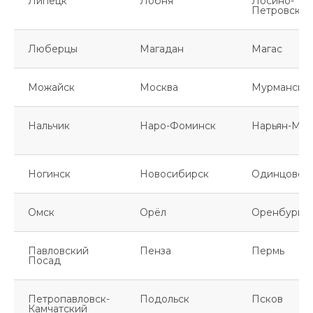
Липецк
Лобня
Лосино-
Петровский
Люберцы
Магадан
Магас
Можайск
Москва
Мурманск
Нальчик
Наро-Фоминск
Нарьян-Мар
Ногинск
Новосибирск
Одинцово
Омск
Орёл
Оренбург
Павловский
Пенза
Пермь
Посад
Петропавловск-
Подольск
Псков
Камчатский