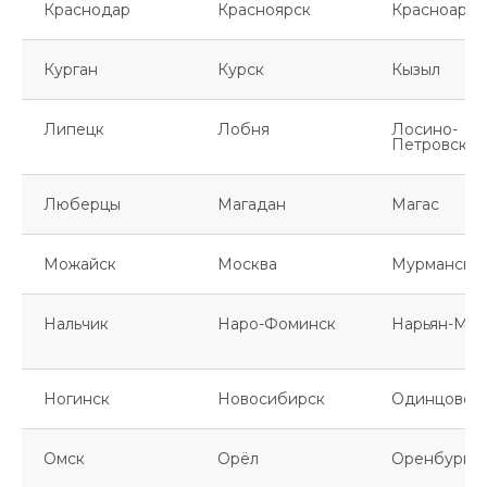
Краснодар
Красноярск
Красноарме
Курган
Курск
Кызыл
Липецк
Лобня
Лосино-
Петровский
Люберцы
Магадан
Магас
Можайск
Москва
Мурманск
Нальчик
Наро-Фоминск
Нарьян-Мар
Ногинск
Новосибирск
Одинцово
Омск
Орёл
Оренбург