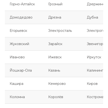
Горно-Алтайск
Грозный
Дзержинск
Домодедово
Дрезна
Дубна
Егорьевск
Электросталь
Электрогор
Жуковский
Зарайск
Звенигород
Иваново
Ижевск
Иркутск
Йошкар-Ола
Казань
Калинингра
Кашира
Кемерово
Киров
Коломна
Королёв
Кострома