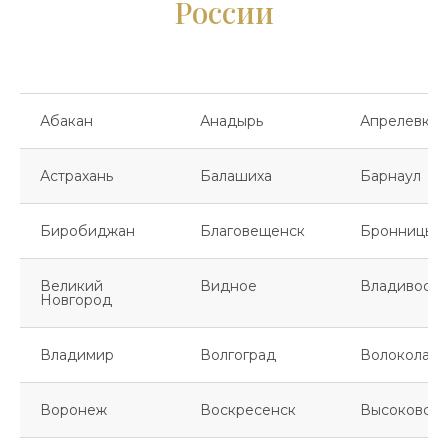
России
Абакан
Анадырь
Апрелевка
Астрахань
Балашиха
Барнаул
Биробиджан
Благовещенск
Бронницы
Великий
Видное
Владивосто
Новгород
Владимир
Волгоград
Волоколамс
Воронеж
Воскресенск
Высоковск