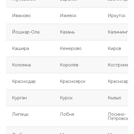
Иваново
Ижевск
Иркутск
Йошкар-Ола
Казань
Калинингра
Кашира
Кемерово
Киров
Коломна
Королёв
Кострома
Краснодар
Красноярск
Красноарме
Курган
Курск
Кызыл
Липецк
Лобня
Лосино-
Петровский