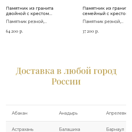
Памятник из гранита
Памятник из гранита
двойной с крестом
семейный с крестом 
посередине П-209
Памятник резной,
Памятник резной,
горизонтальный. Сорт гранита
горизонтальный. Сорт 
64 200
р.
37 200
р.
на выбор
на выбор
Доставка в любой город
России
Абакан
Анадырь
Апрелевка
Астрахань
Балашиха
Барнаул