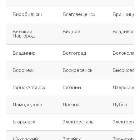
Биробиджан
Благовещенск
Бронницы
Великий
Видное
Владивосто
Новгород
Владимир
Волгоград
Волоколамс
Воронеж
Воскресенск
Высоковск
Горно-Алтайск
Грозный
Дзержинск
Домодедово
Дрезна
Дубна
Егорьевск
Электросталь
Электрогор
Жуковский
Зарайск
Звенигород