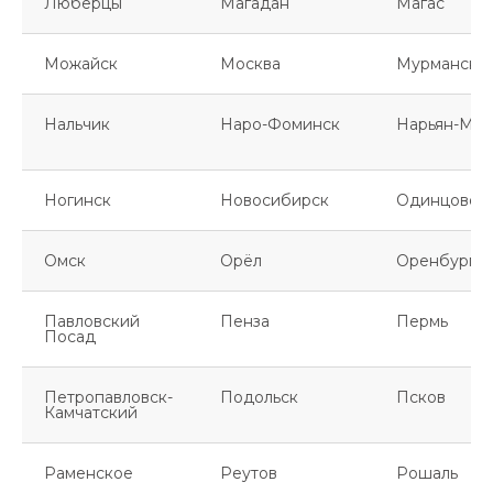
Люберцы
Магадан
Магас
Можайск
Москва
Мурманск
Нальчик
Наро-Фоминск
Нарьян-Мар
Ногинск
Новосибирск
Одинцово
Омск
Орёл
Оренбург
Павловский
Пенза
Пермь
Посад
Петропавловск-
Подольск
Псков
Камчатский
Раменское
Реутов
Рошаль