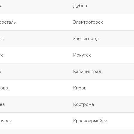
а
Дубна
росталь
Электрогорск
ск
Звенигород
ск
Иркутск
ь
Калининград
ово
Киров
ёв
Кострома
оярск
Красноармейск