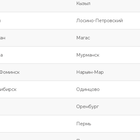
Кызыл
я
Лосино-Петровский
ан
Магас
а
Мурманск
Фоминск
Нарьян-Мар
ибирск
Одинцово
Оренбург
Пермь