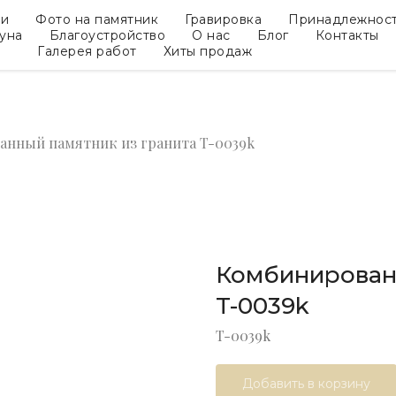
ки
Фото на памятник
Гравировка
Принадлежнос
гуна
Благоустройство
О нас
Блог
Контакты
Галерея работ
Хиты продаж
нный памятник из гранита T-0039k
Комбинирован
T-0039k
T-0039k
Добавить в корзину