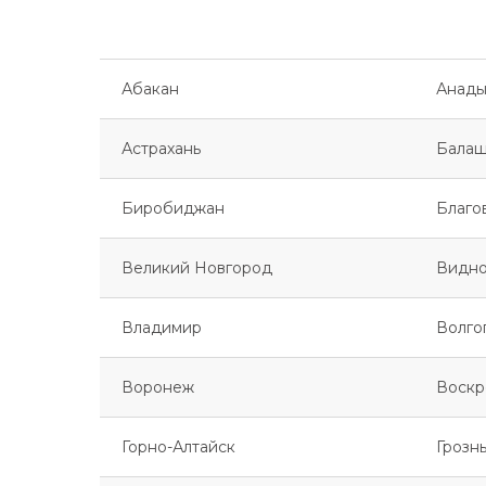
Абакан
Анады
Астрахань
Балаш
Биробиджан
Благо
Великий Новгород
Видн
Владимир
Волго
Воронеж
Воскр
Горно-Алтайск
Грозн