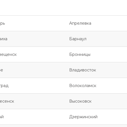
рь
Апрелевка
иха
Барнаул
вещенск
Бронницы
ое
Владивосток
град
Волоколамск
есенск
Высоковск
ый
Дзержинский