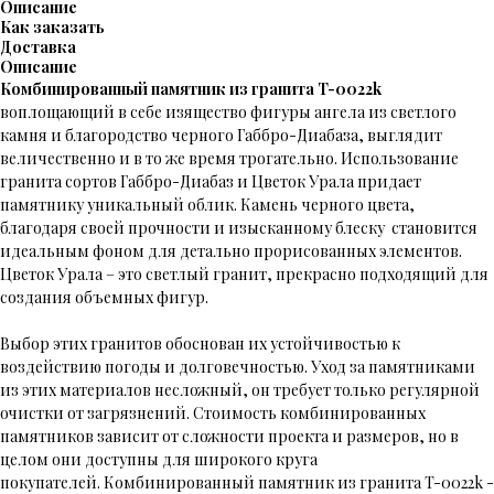
Описание
Как заказать
Доставка
Описание
Комбинированный памятник из гранита T-0022k
воплощающий в себе изящество фигуры ангела из светлого
камня и благородство черного Габбро-Диабаза, выглядит
величественно и в то же время трогательно. Использование
гранита сортов Габбро-Диабаз и Цветок Урала придает
памятнику уникальный облик. Камень черного цвета,
благодаря своей прочности и изысканному блеску становится
идеальным фоном для детально прорисованных элементов.
Цветок Урала – это светлый гранит, прекрасно подходящий для
создания объемных фигур.
Выбор этих гранитов обоснован их устойчивостью к
воздействию погоды и долговечностью. Уход за памятниками
из этих материалов несложный, он требует только регулярной
очистки от загрязнений. Стоимость комбинированных
памятников зависит от сложности проекта и размеров, но в
целом они доступны для широкого круга
покупателей. Комбинированный памятник из гранита T-0022k -