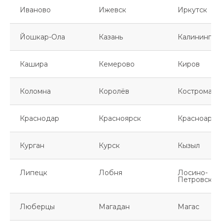
Иваново
Ижевск
Иркутск
Йошкар-Ола
Казань
Калинингра
Кашира
Кемерово
Киров
Коломна
Королёв
Кострома
Краснодар
Красноярск
Красноарме
Курган
Курск
Кызыл
Липецк
Лобня
Лосино-
Петровский
Люберцы
Магадан
Магас