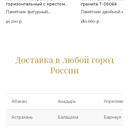
горизонтальный с крестом
гранита T-0506k
П-247
Памятник фигурный,
Памятник двойной из 
горизонтальный. Сорт гранита
диабаза с отделкой из
49 200
р.
180 660
р.
на выбор
гранита цветок Урала
Доставка в любой город
России
Абакан
Анадырь
Апрелевка
Астрахань
Балашиха
Барнаул