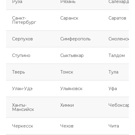
Руза
Рязань
Салехард
Санкт-
Саранск
Саратов
Петербург
Серпухов
Симферополь
Смоленск
Ступино
Сыктывкар
Талдом
Тверь
Томск
Тула
Улан-Удэ
Ульяновск
Уфа
Ханты-
Химки
Чебоксары
Мансийск
Черкесск
Чехов
Чита