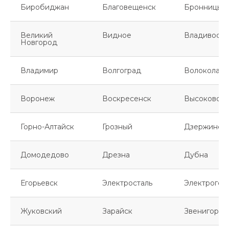
Биробиджан
Благовещенск
Бронницы
Великий
Видное
Владивосто
Новгород
Владимир
Волгоград
Волоколамс
Воронеж
Воскресенск
Высоковск
Горно-Алтайск
Грозный
Дзержинск
Домодедово
Дрезна
Дубна
Егорьевск
Электросталь
Электрогор
Жуковский
Зарайск
Звенигород