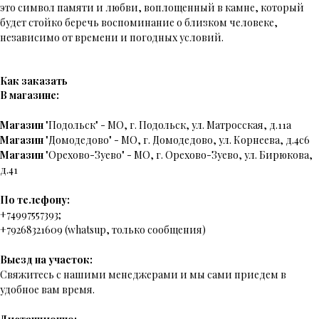
это символ памяти и любви, воплощенный в камне, который
будет стойко беречь воспоминание о близком человеке,
независимо от времени и погодных условий.
Как заказать
В магазине:
Магазин
"Подольск" - МО, г. Подольск, ул. Матросская, д.11а
Магазин
"Домодедово" - МО, г. Домодедово, ул. Корнеева, д.4с6
Магазин
"Орехово-Зуево" - МО, г. Орехово-Зуево, ул. Бирюкова,
д.41
По телефону:
+74997557393;
+79268321609 (whatsup, только сообщения)
Выезд на участок:
Свяжитесь с нашими менеджерами и мы сами приедем в
удобное вам время.