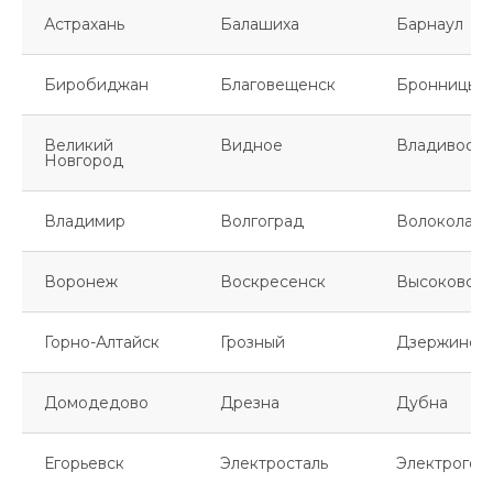
Астрахань
Балашиха
Барнаул
Биробиджан
Благовещенск
Бронницы
Великий
Видное
Владивосто
Новгород
Владимир
Волгоград
Волоколамс
Воронеж
Воскресенск
Высоковск
Горно-Алтайск
Грозный
Дзержинск
Домодедово
Дрезна
Дубна
Егорьевск
Электросталь
Электрогор