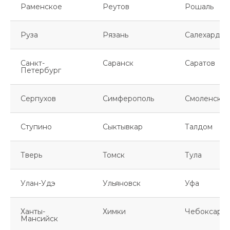
Раменское
Реутов
Рошаль
Руза
Рязань
Салехард
Санкт-
Саранск
Саратов
Петербург
Серпухов
Симферополь
Смоленск
Ступино
Сыктывкар
Талдом
Тверь
Томск
Тула
Улан-Удэ
Ульяновск
Уфа
Ханты-
Химки
Чебоксары
Мансийск