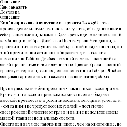
Описание
Как заказать
Доставка
Описание
Комбинированный памятник из гранита T-0036k
-
это
произведение монументального искусства, объединяющие в
себе различные виды камня. Здесь речь идет о великолепной
комбинации Габбро-Диабаза и Цветка Урала. Эти два вида
гранита отличаются уникальной красотой и надежностью, по
этой причине они активно выбираются для создания
памятников. Габбро-Диабаз - темный камень, славящийся
своей прочностью и долговечностью. Цветок Урала - светлый
гранит, который идеально дополняет темный Габбро-Диабаз,
создавая гармоничный и захватывающий взгляд образ.
Преимущества комбинированных памятников неоспоримы.
Кроме эстетической привлекательности, они обладают
высокой прочностью и устойчивостью к погодным условиям.
Уход за ними не требует особых усилий – достаточно
своевременной очистки от грязи и пыли с использованием
мягкой ткани и специальных средств.
Спектр цен на такие памятники шире, чем на однотонные, но