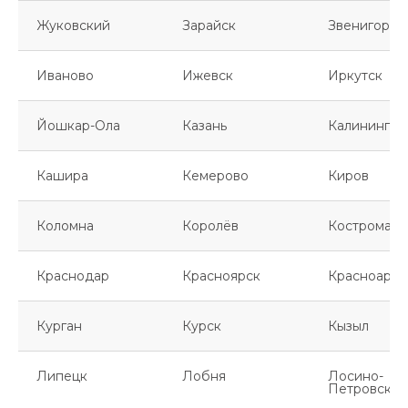
Жуковский
Зарайск
Звенигород
Иваново
Ижевск
Иркутск
Йошкар-Ола
Казань
Калинингра
Кашира
Кемерово
Киров
Коломна
Королёв
Кострома
Краснодар
Красноярск
Красноарме
Курган
Курск
Кызыл
Липецк
Лобня
Лосино-
Петровский