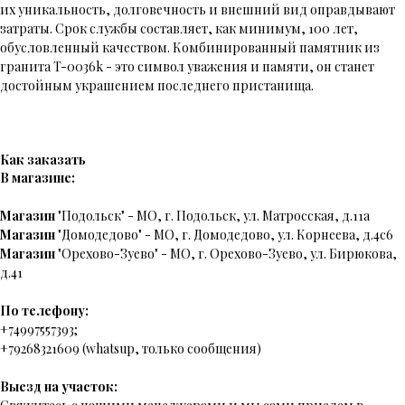
их уникальность, долговечность и внешний вид оправдывают
затраты. Срок службы составляет, как минимум, 100 лет,
обусловленный качеством. Комбинированный памятник из
гранита T-0036k - это символ уважения и памяти, он станет
достойным украшением последнего пристанища.
Как заказать
В магазине:
Магазин
"Подольск" - МО, г. Подольск, ул. Матросская, д.11а
Магазин
"Домодедово" - МО, г. Домодедово, ул. Корнеева, д.4с6
Магазин
"Орехово-Зуево" - МО, г. Орехово-Зуево, ул. Бирюкова,
д.41
По телефону:
+74997557393;
+79268321609 (whatsup, только сообщения)
Выезд на участок: