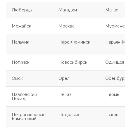
Люберцы
Магадан
Магас
Можайск
Москва
Мурманск
Нальчик
Наро-Фоминск
Нарьян-Мар
Ногинск
Новосибирск
Одинцово
Омск
Орёл
Оренбург
Павловский
Пенза
Пермь
Посад
Петропавловск-
Подольск
Псков
Камчатский