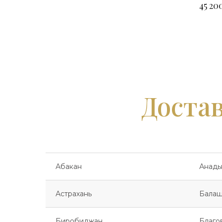
45 20
Цветок Урала
на в
Достав
Абакан
Анады
Астрахань
Балаш
Биробиджан
Благо