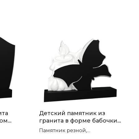
ита
Детский памятник из
том
гранита в форме бабочки
П-286
Памятник резной,
т гранита
горизонтальный. Сорт гранита