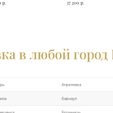
р.
р.
0
37 200
ыбор
на выбор
ка в любой город
рь
Апрелевка
иха
Барнаул
вещенск
Бронницы