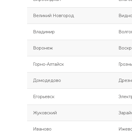
Великий Новгород
Видн
Владимир
Волго
Воронеж
Воскр
Горно-Алтайск
Грозн
Домодедово
Дрезн
Егорьевск
Элект
Жуковский
Зарай
Иваново
Ижев