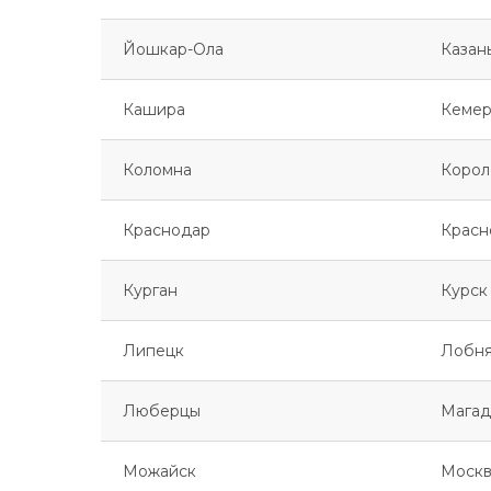
Йошкар-Ола
Казан
Кашира
Кемер
Коломна
Корол
Краснодар
Красн
Курган
Курск
Липецк
Лобн
Люберцы
Магад
Можайск
Москв