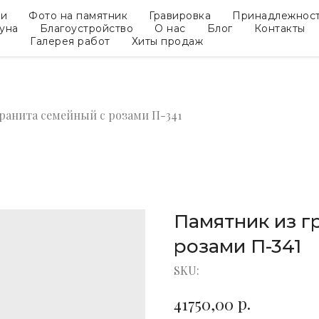
ки
Фото на памятник
Гравировка
Принадлежнос
гуна
Благоустройство
О нас
Блог
Контакты
Галерея работ
Хиты продаж
ранита семейный с розами П-341
Памятник из г
розами П-341
SKU:
р.
41750,00