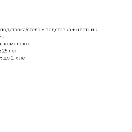
 подставка/стела + подставка + цветник
ект
в комплекте
:
25 лет
:
до 2-х лет