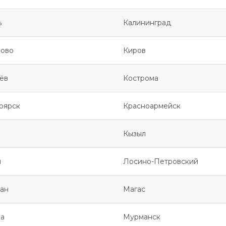
ь
Калининград
ово
Киров
ёв
Кострома
оярск
Красноармейск
Кызыл
я
Лосино-Петровский
ан
Магас
а
Мурманск