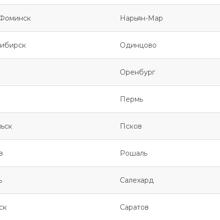
Фоминск
Нарьян-Мар
ибирск
Одинцово
Оренбург
Пермь
ьск
Псков
в
Рошаль
ь
Салехард
ск
Саратов