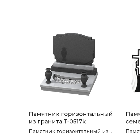
Памятник горизонтальный
Памя
из гранита T-0517k
сем
П-45
Памятник горизонтальный из
Памя
гранита габбро-диабаз и
гори