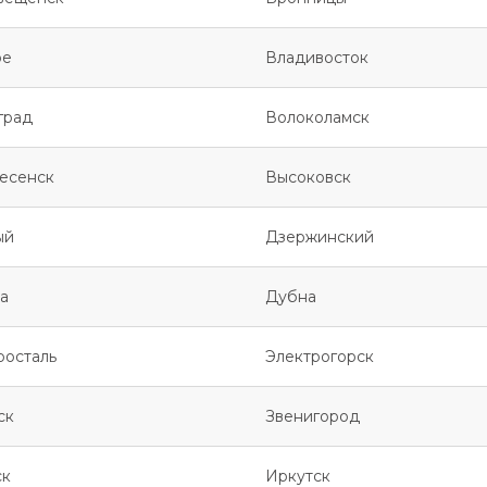
ое
Владивосток
град
Волоколамск
есенск
Высоковск
ый
Дзержинский
а
Дубна
росталь
Электрогорск
ск
Звенигород
ск
Иркутск