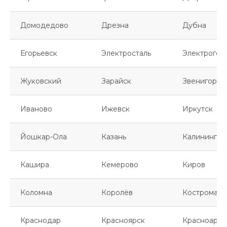
Домодедово
Дрезна
Дубна
Егорьевск
Электросталь
Электрогор
Жуковский
Зарайск
Звенигород
Иваново
Ижевск
Иркутск
Йошкар-Ола
Казань
Калинингра
Кашира
Кемерово
Киров
Коломна
Королёв
Кострома
Краснодар
Красноярск
Красноарме