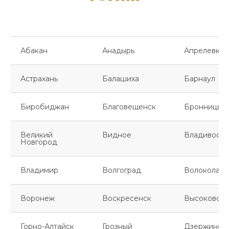
Абакан
Анадырь
Апрелевка
Астрахань
Балашиха
Барнаул
Биробиджан
Благовещенск
Бронницы
Великий
Видное
Владивосто
Новгород
Владимир
Волгоград
Волоколамс
Воронеж
Воскресенск
Высоковск
Горно-Алтайск
Грозный
Дзержинск