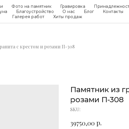
ки
Фото на памятник
Гравировка
Принадлежнос
гуна
Благоустройство
О нас
Блог
Контакты
Галерея работ
Хиты продаж
ранита с крестом и розами П-308
Памятник из г
розами П-308
SKU:
р.
39750,00