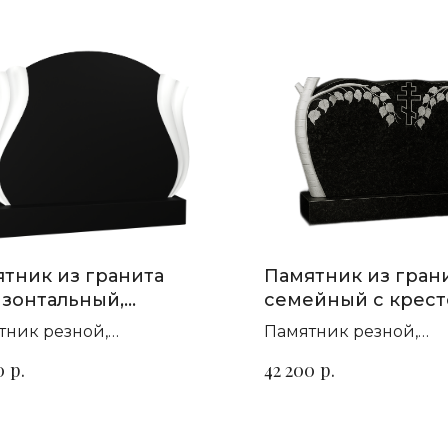
тник из гранита
Памятник из гран
зонтальный,
семейный с крест
рный П-182
березой П-98
тник резной,
Памятник резной,
зонтальный. Сорт гранита
горизонтальный. Сор
р.
р.
0
42 200
ыбор
на выбор