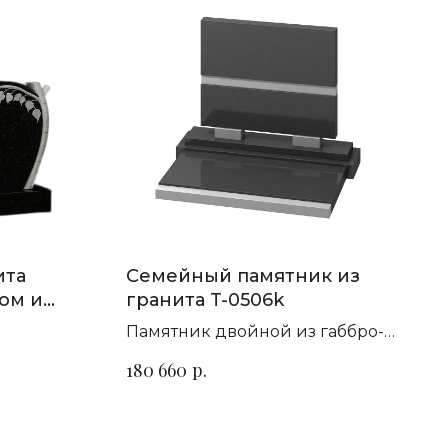
ита
Семейный памятник из
ом и
гранита T-0506k
Памятник двойной из габбро-
т гранита
диабаза с отделкой из гранита
р.
180 660
цветок Урала