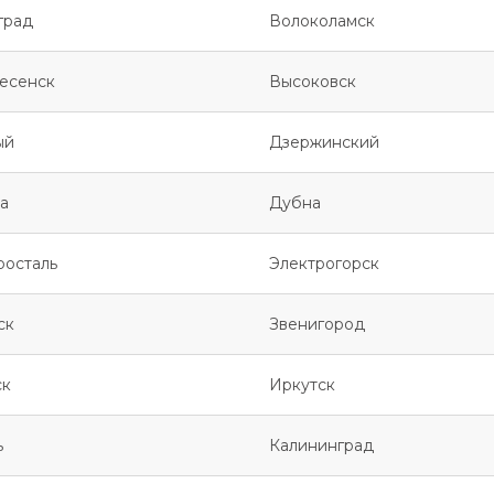
град
Волоколамск
есенск
Высоковск
ый
Дзержинский
а
Дубна
росталь
Электрогорск
ск
Звенигород
ск
Иркутск
ь
Калининград