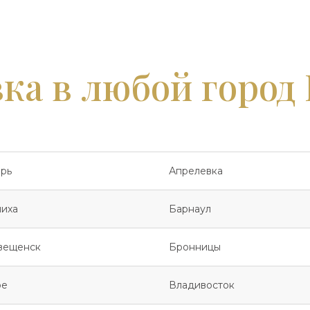
ка в любой город
рь
Апрелевка
иха
Барнаул
вещенск
Бронницы
ое
Владивосток