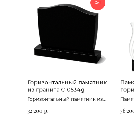
Хит
Горизонтальный памятник
Памя
из гранита C-0534g
гори
фигу
Горизонтальный памятник из
Памя
гранита для семейного
гори
р.
32 200
36 20
захоронения
на в