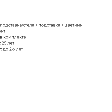
 подставка/стела + подставка + цветник
ект
в комплекте
:
25 лет
:
до 2-х лет