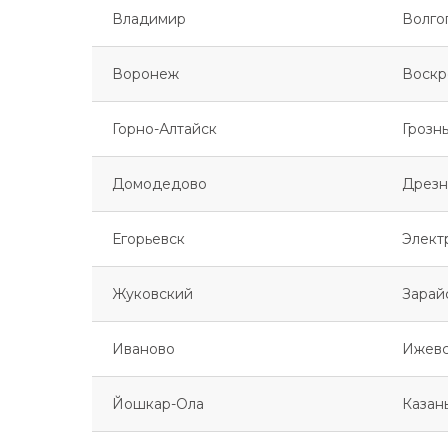
Владимир
Волго
Воронеж
Воскр
Горно-Алтайск
Грозн
Домодедово
Дрезн
Егорьевск
Элект
Жуковский
Зарай
Иваново
Ижев
Йошкар-Ола
Казан