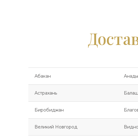
Достав
Абакан
Анады
Астрахань
Балаш
Биробиджан
Благо
Великий Новгород
Видн