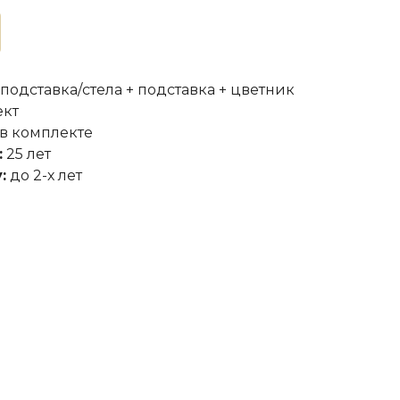
 подставка/стела + подставка + цветник
ект
в комплекте
:
25 лет
:
до 2-х лет