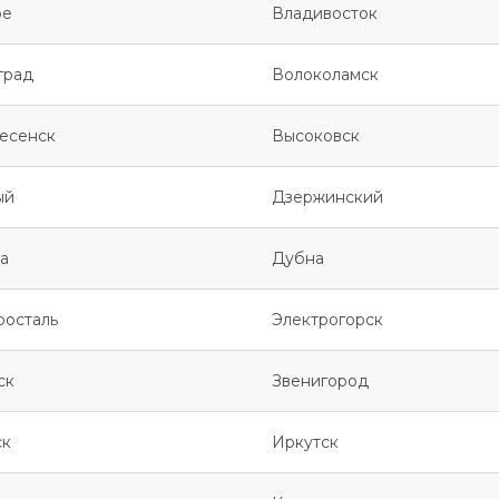
ое
Владивосток
град
Волоколамск
есенск
Высоковск
ый
Дзержинский
а
Дубна
росталь
Электрогорск
ск
Звенигород
ск
Иркутск