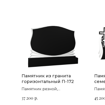
Памятник из гранита
Памя
горизонтальный П-172
сем
П-45
Памятник резной,
Памя
горизонтальный. Сорт гранита
гори
р.
37 200
45 20
на выбор
на в