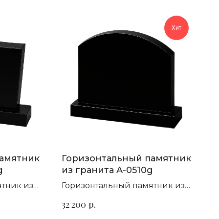
Хит
памятник
Горизонтальный памятник
g
из гранита A-0510g
ятник из
Горизонтальный памятник из
го
гранита для семейного
р.
32 200
захоронения