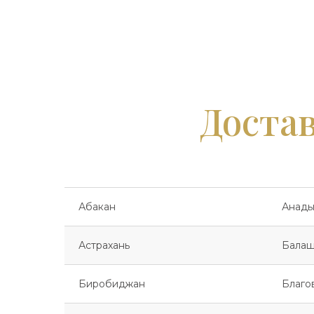
Достав
Абакан
Анады
Астрахань
Балаш
Биробиджан
Благо