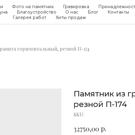
ки
Фото на памятник
Гравировка
Принадлежнос
гуна
Благоустройство
О нас
Блог
Контакты
Галерея работ
Хиты продаж
ранита горизонтальный, резной П-174
Памятник из г
резной П-174
SKU:
р.
32750,00