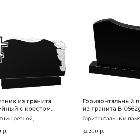
тник из гранита
Горизонтальный 
ейный с крестом
из гранита B-0562
0
тник резной,
Горизонтальный пам
зонтальный. Сорт гранита
гранита для семейно
р.
р.
0
32 200
ыбор
захоронения