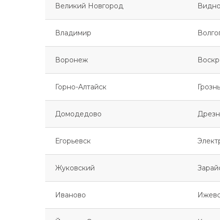
Великий Новгород
Видн
Владимир
Волго
Воронеж
Воскр
Горно-Алтайск
Грозн
Домодедово
Дрезн
Егорьевск
Элект
Жуковский
Зарай
Иваново
Ижев