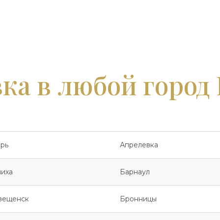
ка в любой город
рь
Апрелевка
иха
Барнаул
вещенск
Бронницы