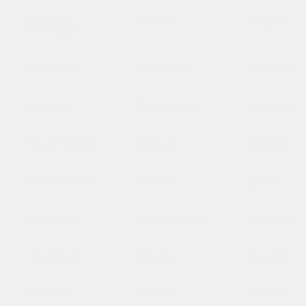
Великий
Видное
Владивосто
Новгород
Владимир
Волгоград
Волоколамс
Воронеж
Воскресенск
Высоковск
Горно-Алтайск
Грозный
Дзержинск
Домодедово
Дрезна
Дубна
Егорьевск
Электросталь
Электрогор
Жуковский
Зарайск
Звенигород
Иваново
Ижевск
Иркутск