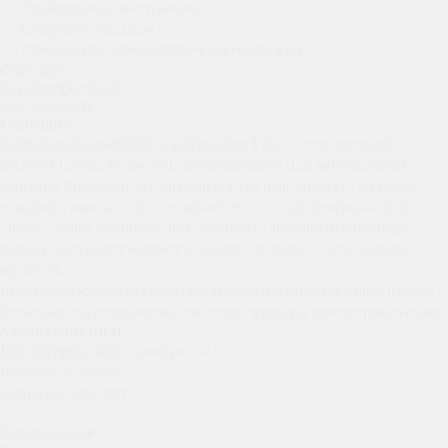
Размер:
индивидуальный
Сторона:
лицевая
Стоимость уточняйте у менеджера
Описание
Характеристики
Как заказать
Описание
Виньетка на памятник, гравировка ГВ12
— стандартный
элемент камнеобработки, применяемый для оформления
лицевой поверхности памятника. Изготавливается методом
ударной гравировки на станках с числовым программным
управлением. Изображение наносится на отполированный
камень, сохраняет чёткость линий в течение длительного
времени.
Доступна настройка масштаба и размещение текстовых блоков.
Возможно интегрирование в существующий проект памятника.
Характеристики
Вид оформления:
гравировка
Размер:
по заказу
Сторона:
лицевая
Как заказать