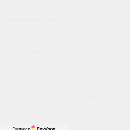
ул. Корнеева, д.4с6
Офис продаж Подольск
МО, г.Подольск
ул. Матросская, д.11А
Офис продаж Орехово-Зуево
МО, г.Орехово-Зуево
ул. Бирюкова, д.41
+7 (499) 755-73-93
|
+7 (926) 832-16-09
| @ritualgradru
Политика обработки персональных данных
Сделано в