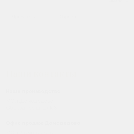
Сахалинск
Ярославль
Яхрома
Наши контакты
Наше производство
МО, г.Домодедово
Объездное ш. вл.1с6
Офис продаж Домодедово
МО, г.Домодедово