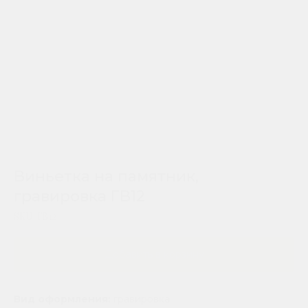
Виньетка на памятник,
гравировка ГВ12
SKU:
ГВ12
Добавить в корзину
Вид оформления:
гравировка