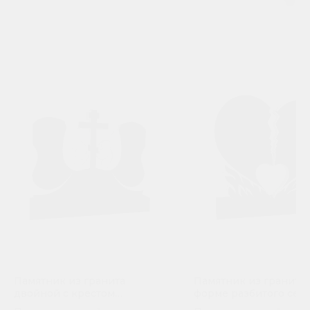
Памятник из гранита
Памятник из гранита 
двойной с крестом
форме разбитого сер
посередине П-209
П-183