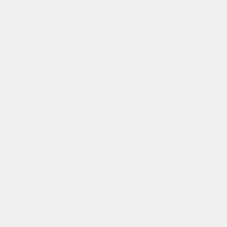
Нальчик
Наро-Фоминск
Нарьян-Мар
Ногинск
Новосибирск
Одинцово
Омск
Орёл
Оренбург
Павловский
Пенза
Пермь
Посад
Петропавловск-
Подольск
Псков
Камчатский
Раменское
Реутов
Рошаль
Руза
Рязань
Салехард