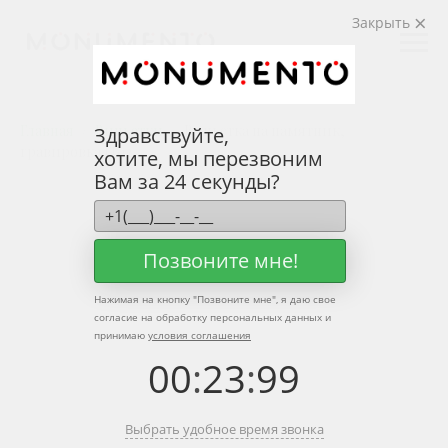
Закрыть
Главная
Виньетки
Виньетка на памятник,
Здравствуйте,
гравировка ГВ12
хотите, мы перезвоним
Вам за 24 секунды?
Позвоните мне!
Нажимая на кнопку "
Позвоните мне
", я даю свое
согласие на обработку персональных данных и
принимаю
условия соглашения
00
:
23
:
99
Выбрать удобное время звонка