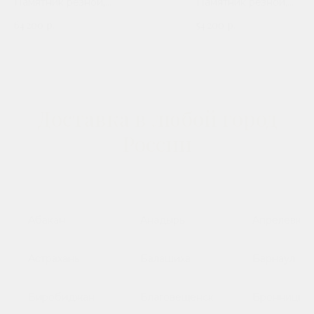
Памятник резной,
Памятник резной,
горизонтальный. Сорт гранита
горизонтальный. Сорт 
64 200
р.
54 200
р.
на выбор
на выбор
Доставка в любой город
России
Абакан
Анадырь
Апрелевка
Астрахань
Балашиха
Барнаул
Биробиджан
Благовещенск
Бронницы