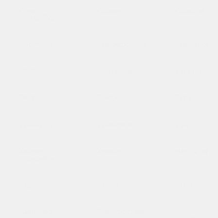
Санкт-
Саранск
Саратов
Петербург
Серпухов
Симферополь
Смоленск
Ступино
Сыктывкар
Талдом
Тверь
Томск
Тула
Улан-Удэ
Ульяновск
Уфа
Ханты-
Химки
Чебоксары
Мансийск
Черкесск
Чехов
Чита
Щёлково
Электросталь
Южно-