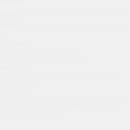
В магазине:
Магазин
"Домодедово" - МО, г. Домодедово, Каширское шоссе,
51а. Офис 4
Магазин
"Орехово-Зуево" - МО, г. Орехово-Зуево, ул. Бирюкова,
д.41
По телефону:
+74997557393;
+79268321609 (whatsup, только сообщения)
Выезд на дом:
Свяжитесь с нашими менеджерами и мы сами приедем в
удобное вам время.
Дистанционно:
Если вы находитесь в другом городе или у вас нет возможности
прийти к нам в офис, вы можете оформить заказ удаленно.
(телефон, мессенджеры, e-mail)