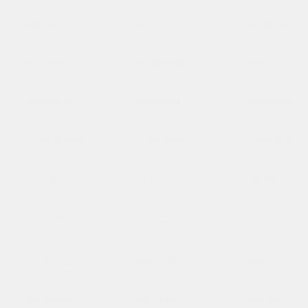
Йошкар-Ола
Казань
Калинингра
Кашира
Кемерово
Киров
Коломна
Королёв
Кострома
Краснодар
Красноярск
Красноарме
Курган
Курск
Кызыл
Липецк
Лобня
Лосино-
Петровский
Люберцы
Магадан
Магас
Можайск
Москва
Мурманск