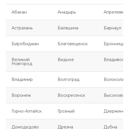
Абакан
Анадырь
Апрелевка
Астрахань
Балашиха
Барнаул
Биробиджан
Благовещенск
Бронницы
Великий
Видное
Владивосто
Новгород
Владимир
Волгоград
Волоколамс
Воронеж
Воскресенск
Высоковск
Горно-Алтайск
Грозный
Дзержинск
Домодедово
Дрезна
Дубна