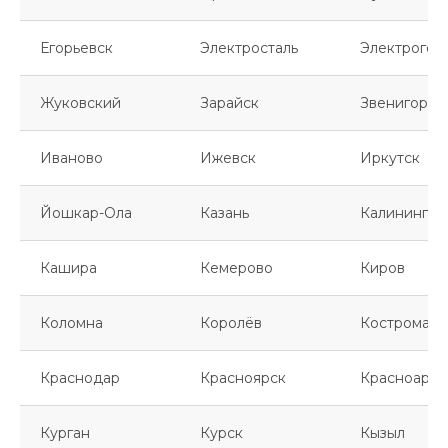
Егорьевск
Электросталь
Электрогор
Жуковский
Зарайск
Звенигород
Иваново
Ижевск
Иркутск
Йошкар-Ола
Казань
Калинингра
Кашира
Кемерово
Киров
Коломна
Королёв
Кострома
Краснодар
Красноярск
Красноарме
Курган
Курск
Кызыл