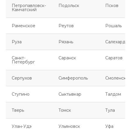
Петропавловск-
Подольск
Псков
Камчатский
Раменское
Реутов
Рошаль
Руза
Рязань
Салехард
Санкт-
Саранск
Саратов
Петербург
Серпухов
Симферополь
Смоленск
Ступино
Сыктывкар
Талдом
Тверь
Томск
Тула
Улан-Удэ
Ульяновск
Уфа