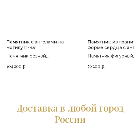
Памятник с ангелами на
Памятник из гранита 
могилу П-451
форме сердца с анге
П-306
Памятник резной,
Памятник фигурный,
горизонтальный. Сорт гранита
горизонтальный. Сорт 
104 200
р.
79 200
р.
на выбор
на выбор
Доставка в любой город
России