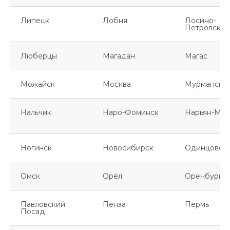
Липецк
Лобня
Лосино-
Петровский
Люберцы
Магадан
Магас
Можайск
Москва
Мурманск
Нальчик
Наро-Фоминск
Нарьян-Мар
Ногинск
Новосибирск
Одинцово
Омск
Орёл
Оренбург
Павловский
Пенза
Пермь
Посад