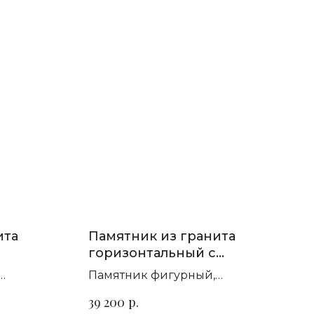
ита
Памятник из гранита
горизонтальный с
крестом П-248
Памятник фигурный,
т гранита
горизонтальный. Сорт гранита
р.
39 200
на выбор