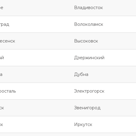
ое
Владивосток
град
Волоколамск
есенск
Высоковск
ый
Дзержинский
а
Дубна
росталь
Электрогорск
ск
Звенигород
ск
Иркутск