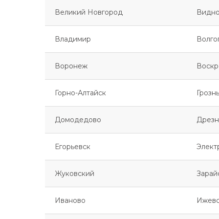
Великий Новгород
Видн
Владимир
Волго
Воронеж
Воскр
Горно-Алтайск
Грозн
Домодедово
Дрезн
Егорьевск
Элект
Жуковский
Зарай
Иваново
Ижев