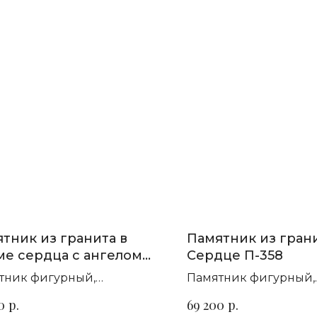
тник из гранита в
Памятник из гран
е сердца с ангелом
Сердце П-358
44
тник фигурный,
Памятник фигурный,
зонтальный. Сорт гранита
горизонтальный. Сор
р.
р.
0
69 200
ыбор
на выбор