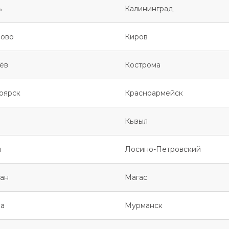
ь
Калининград
ово
Киров
ёв
Кострома
оярск
Красноармейск
Кызыл
я
Лосино-Петровский
ан
Магас
а
Мурманск