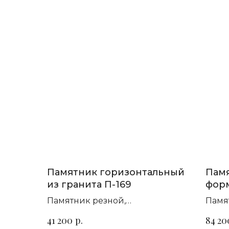
Памятник горизонтальный
Памя
из гранита П-169
форм
П-2
Памятник резной,
Памя
горизонтальный. Сорт гранита
гори
р.
41 200
84 20
на выбор
на в