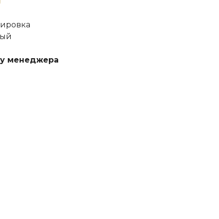
вировка
ный
 у менеджера