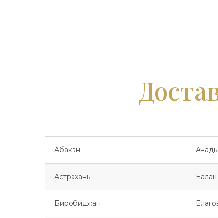
Достав
Абакан
Анады
Астрахань
Балаш
Биробиджан
Благо