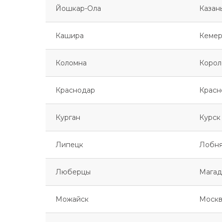
Йошкар-Ола
Казан
Кашира
Кемер
Коломна
Корол
Краснодар
Красн
Курган
Курск
Липецк
Лобн
Люберцы
Магад
Можайск
Москв