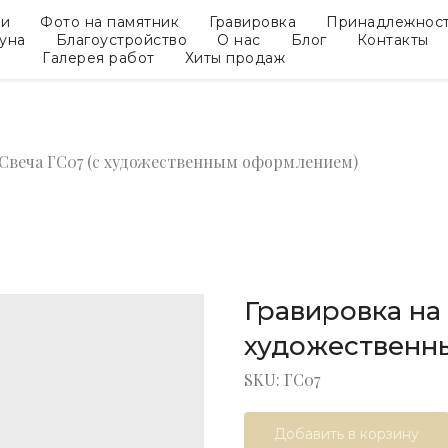
ки
Фото на памятник
Гравировка
Принадлежнос
гуна
Благоустройство
О нас
Блог
Контакты
Галерея работ
Хиты продаж
Свеча ГС07 (с художественным оформлением)
Гравировка на 
художественн
SKU:
ГС07
Добавить в корзину