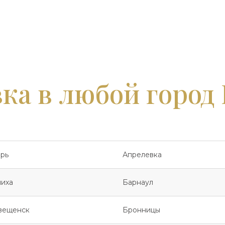
ка в любой город
рь
Апрелевка
иха
Барнаул
вещенск
Бронницы