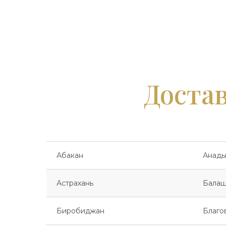
Достав
Абакан
Анады
Астрахань
Балаш
Биробиджан
Благо