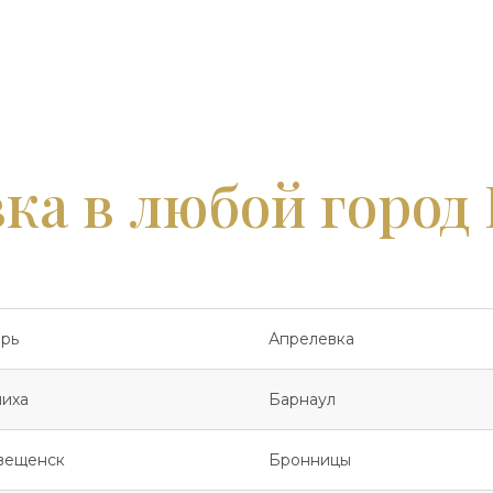
ка в любой город
рь
Апрелевка
иха
Барнаул
вещенск
Бронницы