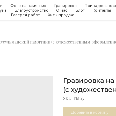
ки
Фото на памятник
Гравировка
Принадлежнос
гуна
Благоустройство
О нас
Блог
Контакты
Галерея работ
Хиты продаж
мусульманский памятник (с художественным оформлени
Гравировка на
(с художеств
SKU:
ГМ03
Добавить в корзину