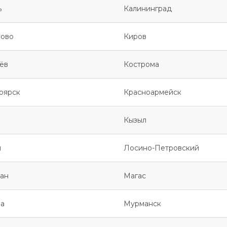
ь
Калининград
ово
Киров
ёв
Кострома
оярск
Красноармейск
Кызыл
я
Лосино-Петровский
ан
Магас
а
Мурманск