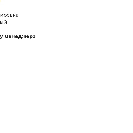
вировка
ный
 у менеджера