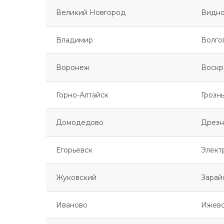
Великий Новгород
Видн
Владимир
Волго
Воронеж
Воскр
Горно-Алтайск
Грозн
Домодедово
Дрезн
Егорьевск
Элект
Жуковский
Зарай
Иваново
Ижев