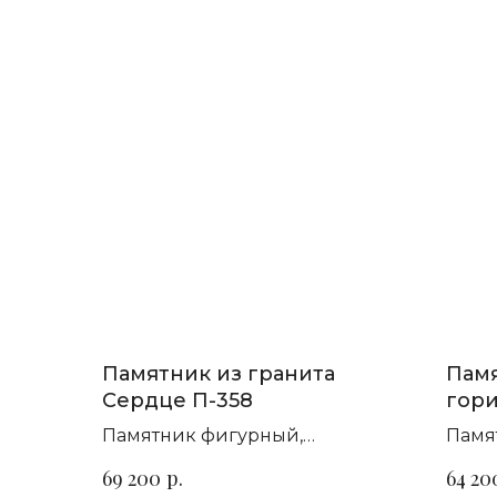
Памятник из гранита
Памя
Сердце П-358
гори
анге
Памятник фигурный,
Памя
горизонтальный. Сорт гранита
гори
р.
69 200
64 20
на выбор
на в