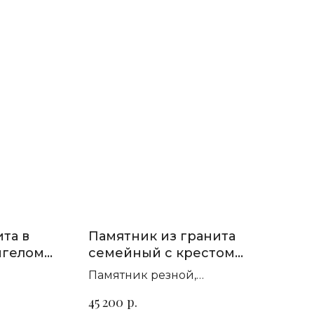
та в
Памятник из гранита
нгелом
семейный с крестом
П-450
Памятник резной,
т гранита
горизонтальный. Сорт гранита
р.
45 200
на выбор