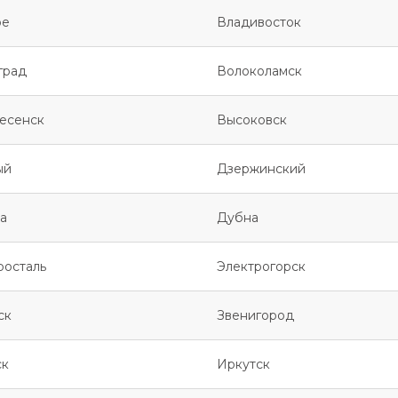
ое
Владивосток
град
Волоколамск
есенск
Высоковск
ый
Дзержинский
а
Дубна
росталь
Электрогорск
ск
Звенигород
ск
Иркутск