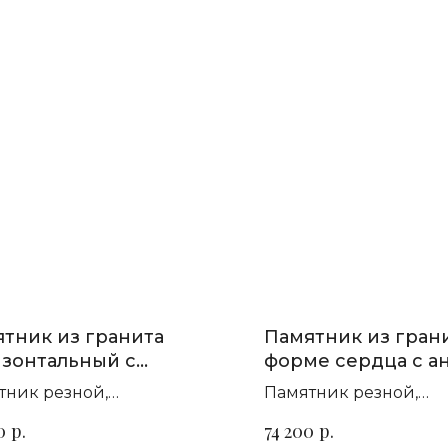
тник из гранита
Памятник из грани
зонтальный с
форме сердца с а
лами и крестом П-103
П-191
тник резной,
Памятник резной,
зонтальный. Сорт гранита
горизонтальный. Сор
р.
р.
0
74 200
ыбор
на выбор