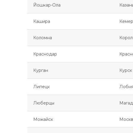
Йошкар-Ола
Казан
Кашира
Кемер
Коломна
Корол
Краснодар
Красн
Курган
Курск
Липецк
Лобн
Люберцы
Магад
Можайск
Москв