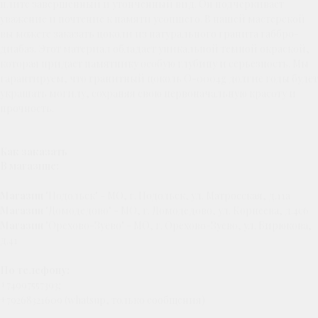
плите завершенный и утонченный вид. Он подчеркивает
уважение и почтение к памяти усопшего. В нашей мастерской
вы можете заказать цоколи из натурального гранита габбро-
диабаз. Этот материал обладает уникальной темной окраской,
которая придает памятнику особую глубину и серьезность. Мы
гарантируем, что гранитный цоколь O-0004g долгие годы будет
украшать могилу, сохраняя свою первоначальную красоту и
прочность.
Как заказать
В магазине:
Магазин
"Подольск" - МО, г. Подольск, ул. Матросская, д.11а
Магазин
"Домодедово" - МО, г. Домодедово, ул. Корнеева, д.4с6
Магазин
"Орехово-Зуево" - МО, г. Орехово-Зуево, ул. Бирюкова,
д.41
По телефону:
+74997557393;
+79268321609 (whatsup, только сообщения)