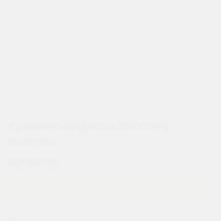
Гранитный цоколь O-0004g
SKU:
O-0004g
р.
142040,00
Добавить в корзину