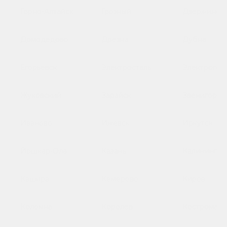
Горно-Алтайск
Грозный
Дзержинск
Домодедово
Дрезна
Дубна
Егорьевск
Электросталь
Электрогор
Жуковский
Зарайск
Звенигород
Иваново
Ижевск
Иркутск
Йошкар-Ола
Казань
Калинингра
Кашира
Кемерово
Киров
Коломна
Королёв
Кострома