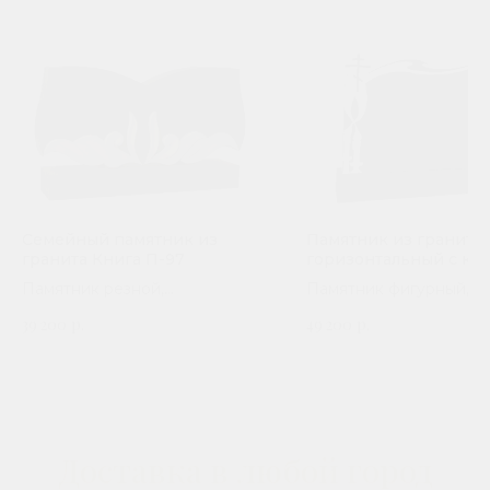
Семейный памятник из
Памятник из гранита
гранита Книга П-97
горизонтальный с кр
П-247
Памятник резной,
Памятник фигурный,
горизонтальный. Сорт гранита
горизонтальный. Сорт 
39 200
р.
49 200
р.
на выбор
на выбор
Доставка в любой город