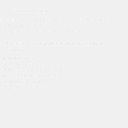
Доставка по России
Доставка в регионы РФ осуществляется транспортными
компаниями. Стоимость
доставки рассчитывается по тарифам ТК.
Доставка до терминала транспортной компании -
бесплатно
Характеристики
Материал:
гранит
Форма памятника:
фигурный резной
Качество:
высшая категория
Гарантия на материал:
25 лет
Гарантия на установку:
до 2-х лет