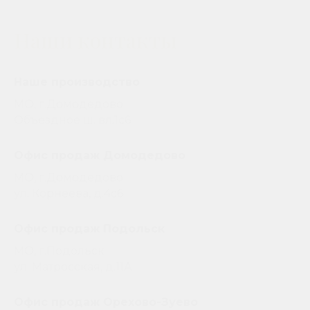
Наши контакты
Наше производство
МО, г.Домодедово
Объездное ш. вл.1с6
Офис продаж Домодедово
МО, г.Домодедово
ул. Корнеева, д.4с6
Офис продаж Подольск
МО, г.Подольск
ул. Матросская, д.11А
Офис продаж Орехово-Зуево