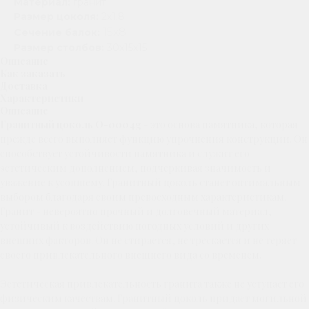
Материал:
гранит
Размер цоколя:
2х1.8
15х8
Сечение балок:
Размер столбов:
30х15х15
Описание
Как заказать
Доставка
Характеристики
Описание
Гранитный цоколь O-0004g
- это основа памятника, которая
прежде всего выполняет функцию упрочнения конструкции. Он
способствует устойчивости памятника и служит его
эстетическим дополнением, подчеркивая значимость и
уважение к усопшему. Гранитный цоколь станет оптимальным
выбором благодаря своим превосходным характеристикам.
Гранит - невероятно прочный и долговечный материал,
устойчивый к воздействию погодных условий и других
внешних факторов. Он не стирается, не трескается и не теряет
своего привлекательного внешнего вида со временем.
Эстетическая привлекательность гранита также не уступает его
физическим качествам. Гранитный цоколь придает могильной