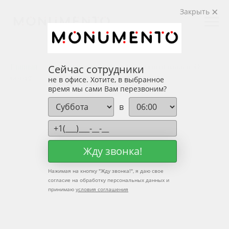
Закрыть
Главная
Гранитные цоколи
Гранитный цоколь O-
Сейчас сотрудники
0004g
не в офисе. Хотите, в выбранное
время мы сами Вам перезвоним?
в
Жду звонка!
Нажимая на кнопку "
Жду звонка!
", я даю свое
согласие на обработку персональных данных и
принимаю
условия соглашения