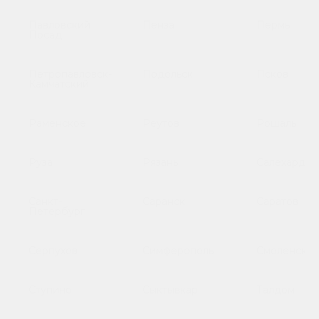
Павловский
Пенза
Пермь
Посад
Петропавловск-
Подольск
Псков
Камчатский
Раменское
Реутов
Рошаль
Руза
Рязань
Салехард
Санкт-
Саранск
Саратов
Петербург
Серпухов
Симферополь
Смоленск
Ступино
Сыктывкар
Талдом