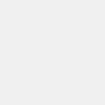
Тверь
Томск
Тула
Улан-Удэ
Ульяновск
Уфа
Ханты-
Химки
Чебоксары
Мансийск
Черкесск
Чехов
Чита
Щёлково
Электросталь
Южно-
Сахалинск
Ярославль
Яхрома