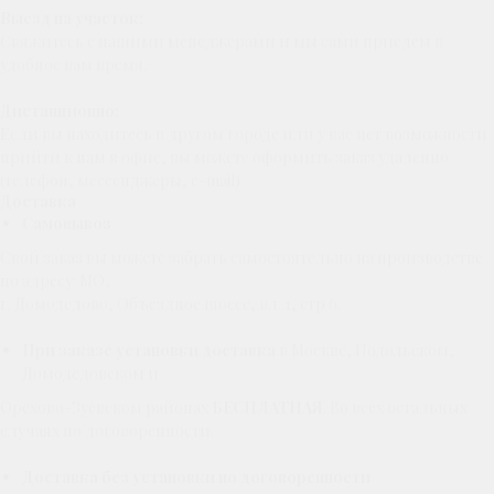
Выезд на участок:
Свяжитесь с нашими менеджерами и мы сами приедем в
удобное вам время.
Дистанционно:
Если вы находитесь в другом городе или у вас нет возможности
прийти к нам в офис, вы можете оформить заказ удаленно.
(телефон, мессенджеры, e-mail)
Доставка
Самовывоз
Свой заказ вы можете забрать самостоятельно на производстве
по адресу: МО,
г. Домодедово, Объездное шоссе, вл. 1, стр 6.
При заказе установки доставка
в Москве, Подольском,
Домодедовском и
Орехово-Зуевском районах
БЕСПЛАТНАЯ
. Во всех остальных
случаях по договоренности.
Доставка без установки по договоренности