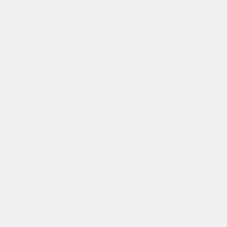
Краснодар
Красноярск
Красноарме
Курган
Курск
Кызыл
Липецк
Лобня
Лосино-
Петровский
Люберцы
Магадан
Магас
Можайск
Москва
Мурманск
Нальчик
Наро-Фоминск
Нарьян-Мар
Ногинск
Новосибирск
Одинцово
Омск
Орёл
Оренбург