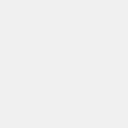
России
Абакан
Анадырь
Апрелевка
Астрахань
Балашиха
Барнаул
Биробиджан
Благовещенск
Бронницы
Великий
Видное
Владивосто
Новгород
Владимир
Волгоград
Волоколамс
Воронеж
Воскресенск
Высоковск