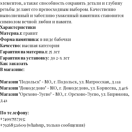
элементов, а также способность сохранять детали и глубину
резьбы делают его превосходным выбором. Качественно
выполненный и заботливо ухоженный памятник становится
символом вечной любви и памяти.
Характеристики
Материал:
гранит
Форма памятника:
в виде бабочки
Качество:
высшая категория
Гарантия на материал:
25 лет
Гарантия на установку:
до 2-х лет
Как заказать
В магазине:
Магазин
"Подольск" - МО, г. Подольск, ул. Матросская, д.11а
Магазин
"Домодедово" - МО, г. Домодедово, ул. Корнеева, д.4с6
Магазин
"Орехово-Зуево" - МО, г. Орехово-Зуево, ул. Бирюкова,
д.41
По телефону:
+74997557393;
+79268321609 (whatsup, только сообщения)