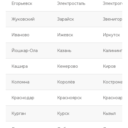
Егорьевск
Электросталь
Электрогор
Жуковский
Зарайск
Звенигород
Иваново
Ижевск
Иркутск
Йошкар-Ола
Казань
Калинингра
Кашира
Кемерово
Киров
Коломна
Королёв
Кострома
Краснодар
Красноярск
Красноарме
Курган
Курск
Кызыл