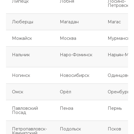
Липецк
Лобня
Лосино-
Петровский
Люберцы
Магадан
Магас
Можайск
Москва
Мурманск
Нальчик
Наро-Фоминск
Нарьян-Мар
Ногинск
Новосибирск
Одинцово
Омск
Орёл
Оренбург
Павловский
Пенза
Пермь
Посад
Петропавловск-
Подольск
Псков
Камчатский