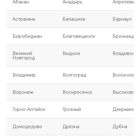
Абакан
Анадырь
Апрелевка
Астрахань
Балашиха
Барнаул
Биробиджан
Благовещенск
Бронницы
Великий
Видное
Владивосто
Новгород
Владимир
Волгоград
Волоколамс
Воронеж
Воскресенск
Высоковск
Горно-Алтайск
Грозный
Дзержинск
Домодедово
Дрезна
Дубна