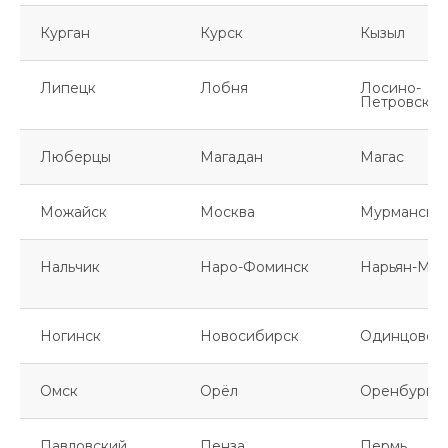
Курган
Курск
Кызыл
Липецк
Лобня
Лосино-
Петровский
Люберцы
Магадан
Магас
Можайск
Москва
Мурманск
Нальчик
Наро-Фоминск
Нарьян-Мар
Ногинск
Новосибирск
Одинцово
Омск
Орёл
Оренбург
Павловский
Пенза
Пермь