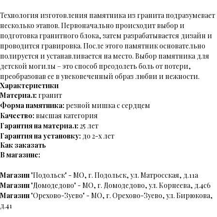
Технология изготовления памятника из гранита подразумевает
несколько этапов. Первоначально происходит выбор и
подготовка гранитного блока, затем разрабатывается дизайн и
проводится гравировка. После этого памятник основательно
полируется и устанавливается на место. Выбор памятника для
детской могилы – это способ преодолеть боль от потери,
преобразовав ее в увековеченный образ любви и нежности.
Характеристики
Материал:
гранит
Форма памятника:
резной мишка с сердцем
Качество:
высшая категория
Гарантия на материал:
25 лет
Гарантия на установку:
до 2-х лет
Как заказать
В магазине:
Магазин
"Подольск" - МО, г. Подольск, ул. Матросская, д.11а
Магазин
"Домодедово" - МО, г. Домодедово, ул. Корнеева, д.4с6
Магазин
"Орехово-Зуево" - МО, г. Орехово-Зуево, ул. Бирюкова,
д.41