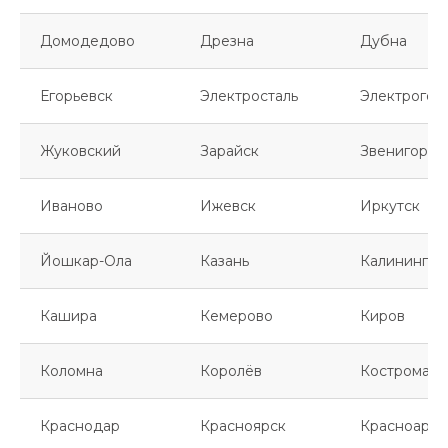
Домодедово
Дрезна
Дубна
Егорьевск
Электросталь
Электрогор
Жуковский
Зарайск
Звенигород
Иваново
Ижевск
Иркутск
Йошкар-Ола
Казань
Калинингра
Кашира
Кемерово
Киров
Коломна
Королёв
Кострома
Краснодар
Красноярск
Красноарме