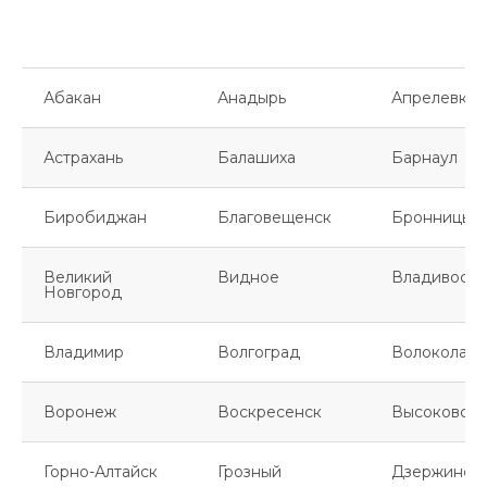
Абакан
Анадырь
Апрелевка
Астрахань
Балашиха
Барнаул
Биробиджан
Благовещенск
Бронницы
Великий
Видное
Владивосто
Новгород
Владимир
Волгоград
Волоколамс
Воронеж
Воскресенск
Высоковск
Горно-Алтайск
Грозный
Дзержинск