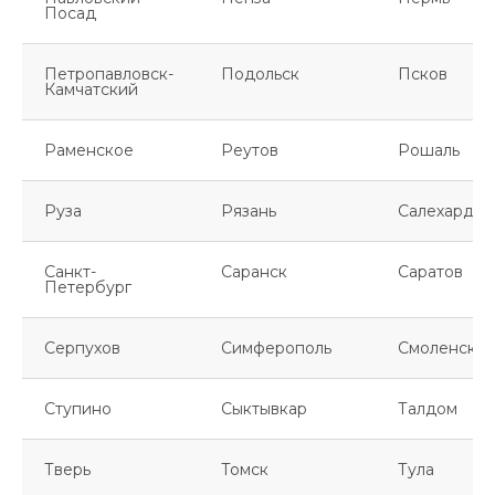
Посад
Петропавловск-
Подольск
Псков
Камчатский
Раменское
Реутов
Рошаль
Руза
Рязань
Салехард
Санкт-
Саранск
Саратов
Петербург
Серпухов
Симферополь
Смоленск
Ступино
Сыктывкар
Талдом
Тверь
Томск
Тула