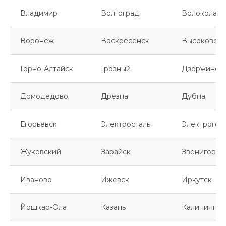
Владимир
Волгоград
Волоколамс
Воронеж
Воскресенск
Высоковск
Горно-Алтайск
Грозный
Дзержинск
Домодедово
Дрезна
Дубна
Егорьевск
Электросталь
Электрогор
Жуковский
Зарайск
Звенигород
Иваново
Ижевск
Иркутск
Йошкар-Ола
Казань
Калинингра