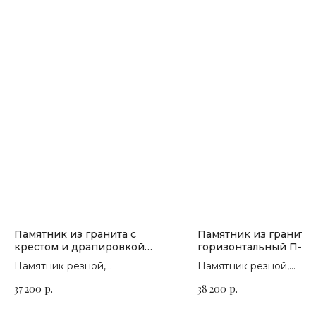
Памятник из гранита с
Памятник из гранита
крестом и драпировкой
горизонтальный П-17
П-177
Памятник резной,
Памятник резной,
горизонтальный. Сорт гранита
горизонтальный. Сорт 
37 200
р.
38 200
р.
на выбор
на выбор