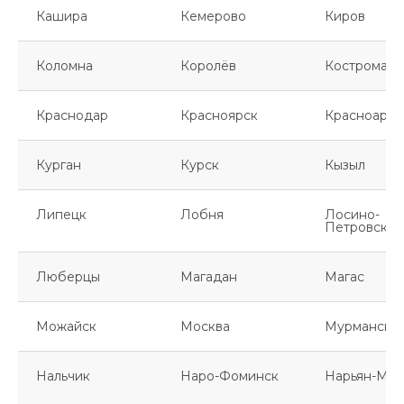
Кашира
Кемерово
Киров
Коломна
Королёв
Кострома
Краснодар
Красноярск
Красноарме
Курган
Курск
Кызыл
Липецк
Лобня
Лосино-
Петровский
Люберцы
Магадан
Магас
Можайск
Москва
Мурманск
Нальчик
Наро-Фоминск
Нарьян-Мар