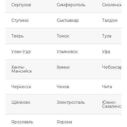
Серпухов
Симферополь
Смоленск
Ступино
Сыктывкар
Талдом
Тверь
Томск
Тула
Улан-Удэ
Ульяновск
Уфа
Ханты-
Химки
Чебоксары
Мансийск
Черкесск
Чехов
Чита
Щёлково
Электросталь
Южно-
Сахалинск
Ярославль
Яхрома