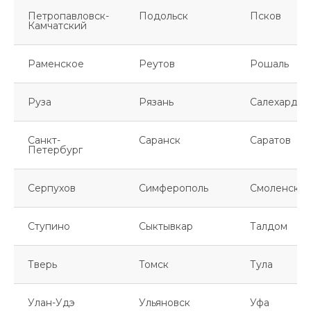
Петропавловск-
Подольск
Псков
Камчатский
Раменское
Реутов
Рошаль
Руза
Рязань
Салехард
Санкт-
Саранск
Саратов
Петербург
Серпухов
Симферополь
Смоленск
Ступино
Сыктывкар
Талдом
Тверь
Томск
Тула
Улан-Удэ
Ульяновск
Уфа