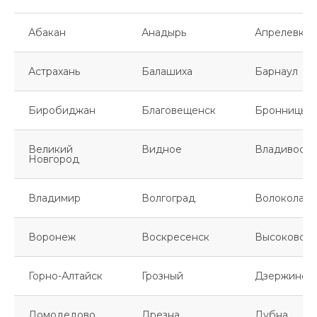
Абакан
Анадырь
Апрелевка
Астрахань
Балашиха
Барнаул
Биробиджан
Благовещенск
Бронницы
Великий
Видное
Владивосто
Новгород
Владимир
Волгоград
Волоколамс
Воронеж
Воскресенск
Высоковск
Горно-Алтайск
Грозный
Дзержинск
Домодедово
Дрезна
Дубна