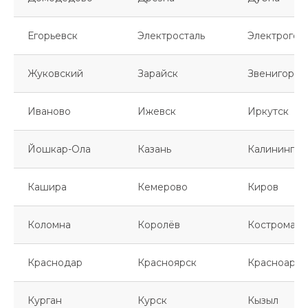
Егорьевск
Электросталь
Электрогор
Жуковский
Зарайск
Звенигород
Иваново
Ижевск
Иркутск
Йошкар-Ола
Казань
Калинингра
Кашира
Кемерово
Киров
Коломна
Королёв
Кострома
Краснодар
Красноярск
Красноарме
Курган
Курск
Кызыл