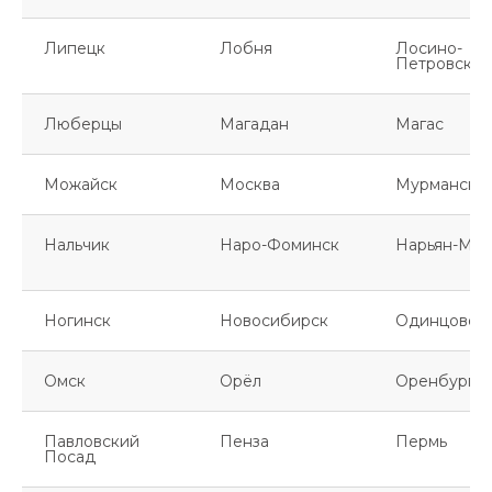
Липецк
Лобня
Лосино-
Петровский
Люберцы
Магадан
Магас
Можайск
Москва
Мурманск
Нальчик
Наро-Фоминск
Нарьян-Мар
Ногинск
Новосибирск
Одинцово
Омск
Орёл
Оренбург
Павловский
Пенза
Пермь
Посад