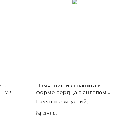
ита
Памятник из гранита в
-172
форме сердца с ангелом
П-244
Памятник фигурный,
т гранита
горизонтальный. Сорт гранита
р.
84 200
на выбор