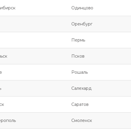
ибирск
Одинцово
Оренбург
Пермь
ьск
Псков
в
Рошаль
ь
Салехард
ск
Саратов
рополь
Смоленск