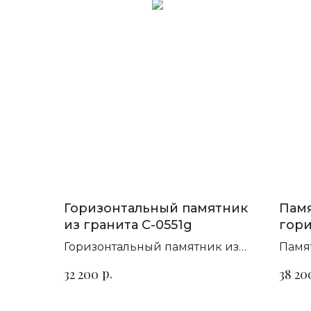
Горизонтальный памятник
Памя
из гранита C-0551g
гори
П-17
Горизонтальный памятник из
Памя
гранита для семейного
гори
р.
32 200
38 20
захоронения
на в