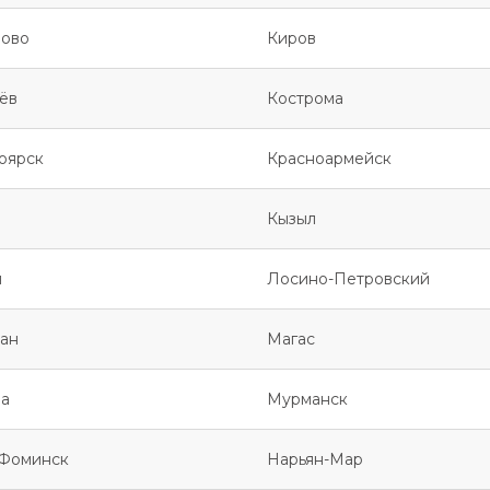
ово
Киров
ёв
Кострома
оярск
Красноармейск
Кызыл
я
Лосино-Петровский
ан
Магас
а
Мурманск
Фоминск
Нарьян-Мар