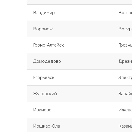
Владимир
Волго
Воронеж
Воскр
Горно-Алтайск
Грозн
Домодедово
Дрезн
Егорьевск
Элект
Жуковский
Зарай
Иваново
Ижев
Йошкар-Ола
Казан