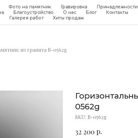
Фото на памятник
Гравировка
Принадлежности
на
Благоустройство
О нас
Блог
Контакты
Галерея работ
Хиты продаж
мятник из гранита B-0562g
Горизонтальны
0562g
SKU:
B-0562g
р.
32 200