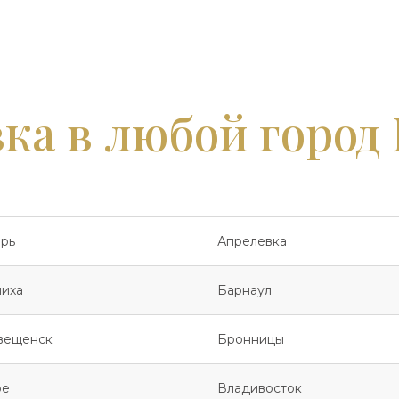
ка в любой город
рь
Апрелевка
иха
Барнаул
вещенск
Бронницы
ое
Владивосток