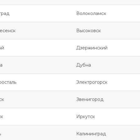
град
Волоколамск
есенск
Высоковск
ый
Дзержинский
а
Дубна
росталь
Электрогорск
ск
Звенигород
ск
Иркутск
ь
Калининград