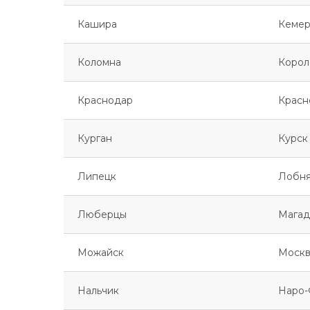
Кашира
Кемер
Коломна
Корол
Краснодар
Красн
Курган
Курск
Липецк
Лобн
Люберцы
Магад
Можайск
Москв
Нальчик
Наро-