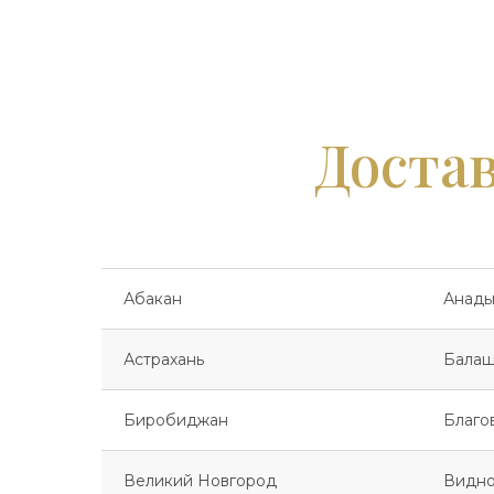
Достав
Абакан
Анады
Астрахань
Балаш
Биробиджан
Благо
Великий Новгород
Видн