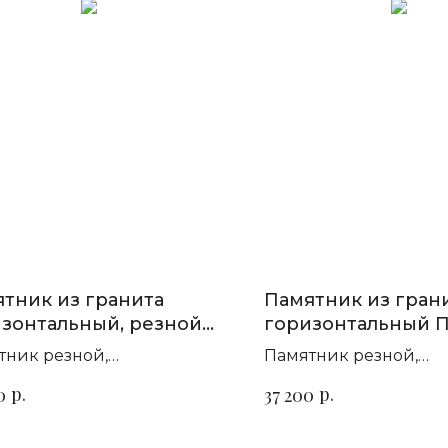
тник из гранита
Памятник из гран
зонтальный, резной
горизонтальный П
4
тник резной,
Памятник резной,
зонтальный. Сорт гранита
горизонтальный. Сор
р.
р.
0
37 200
ыбор
на выбор