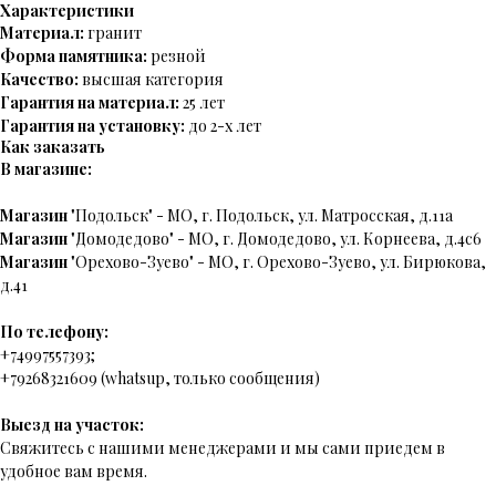
Характеристики
Материал:
гранит
Форма памятника:
резной
Качество:
высшая категория
Гарантия на материал:
25 лет
Гарантия на установку:
до 2-х лет
Как заказать
В магазине:
Магазин
"Подольск" - МО, г. Подольск, ул. Матросская, д.11а
Магазин
"Домодедово" - МО, г. Домодедово, ул. Корнеева, д.4с6
Магазин
"Орехово-Зуево" - МО, г. Орехово-Зуево, ул. Бирюкова,
д.41
По телефону:
+74997557393;
+79268321609 (whatsup, только сообщения)
Выезд на участок:
Свяжитесь с нашими менеджерами и мы сами приедем в
удобное вам время.