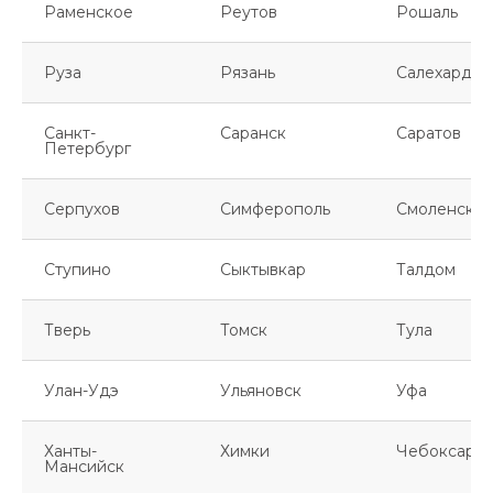
Раменское
Реутов
Рошаль
Руза
Рязань
Салехард
Санкт-
Саранск
Саратов
Петербург
Серпухов
Симферополь
Смоленск
Ступино
Сыктывкар
Талдом
Тверь
Томск
Тула
Улан-Удэ
Ульяновск
Уфа
Ханты-
Химки
Чебоксары
Мансийск