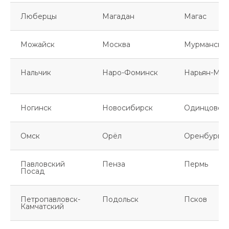
Люберцы
Магадан
Магас
Можайск
Москва
Мурманск
Нальчик
Наро-Фоминск
Нарьян-Мар
Ногинск
Новосибирск
Одинцово
Омск
Орёл
Оренбург
Павловский
Пенза
Пермь
Посад
Петропавловск-
Подольск
Псков
Камчатский