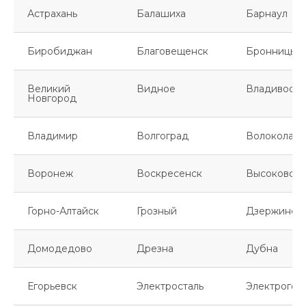
Астрахань
Балашиха
Барнаул
Биробиджан
Благовещенск
Бронницы
Великий
Видное
Владивосто
Новгород
Владимир
Волгоград
Волоколамс
Воронеж
Воскресенск
Высоковск
Горно-Алтайск
Грозный
Дзержинск
Домодедово
Дрезна
Дубна
Егорьевск
Электросталь
Электрогор