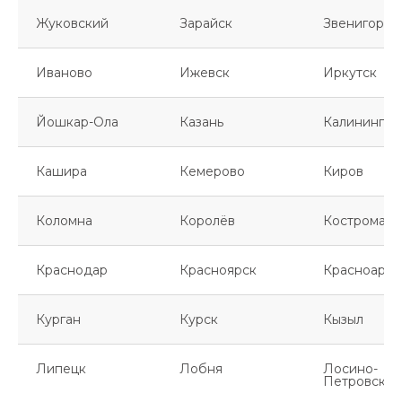
Жуковский
Зарайск
Звенигород
Иваново
Ижевск
Иркутск
Йошкар-Ола
Казань
Калинингра
Кашира
Кемерово
Киров
Коломна
Королёв
Кострома
Краснодар
Красноярск
Красноарме
Курган
Курск
Кызыл
Липецк
Лобня
Лосино-
Петровский